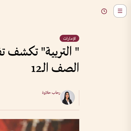
الإمارات
" التربية" تكشف ت
الصف الـ12
رحاب حلاوة