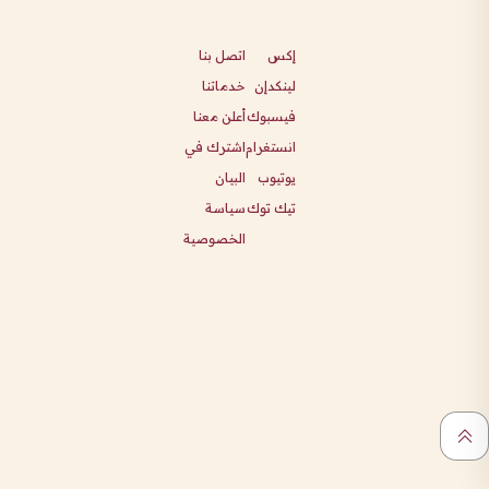
إكس
اتصل بنا
لينكدإن
خدماتنا
فيسبوك
أعلن معنا
انستغرام
اشترك في
يوتيوب
البيان
تيك توك
سياسة
الخصوصية