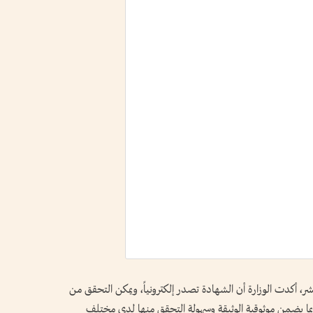
، أكدت الوزارة أن الشهادة تصدر إلكترونياً، ويمكن التحقق من
ا عبر رمز الاستجابة السريعة (QR Code)، بما يضمن موثوقية الوثيقة وسهولة التحقق منها لدى مختلف