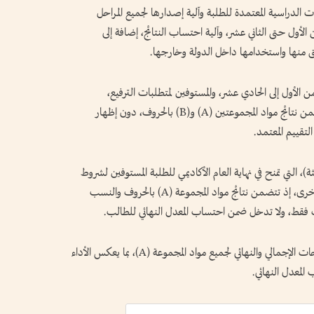
الدراسية المعتمدة للطلبة وآلية إصدارها لجميع المراحل
ول حتى الثاني عشر، وآلية احتساب النتائج، إضافة إلى
 منها واستخدامها داخل الدولة وخارجها.
 الأول إلى الحادي عشر، والمستوفين لمتطلبات الترفيع،
سيحصلون على “بيان درجات طالب ناجح”، يتضمن نتائج مواد المجموعتين (A) و(B) بالحروف، دون إظهار
لتقييم المعتمد.
 التي تمنح في نهاية العام الأكاديمي للطلبة المستوفين لشروط
النجاح، تختلف في محتواها عن شهادات المراحل الأخرى، إذ تتضمن نتائج مواد المجموعة (A) بالحروف والنسب
وأضافت أن الشهادة تتضمن كذلك متوسط الدرجات الإجمالي والنهائي لجميع مواد المجموعة (A)، بما يعكس الأداء
المعدل النهائي.