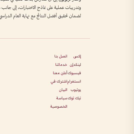
وتدريبات عملية على نماذج الاختبارات، إلى جانب مت
لضمان تحقيق أفضل النتائج مع نهاية العام الدراسي
إكس
اتصل بنا
لينكدإن
خدماتنا
فيسبوك
أعلن معنا
انستغرام
اشترك في
يوتيوب
البيان
تيك توك
سياسة
الخصوصية