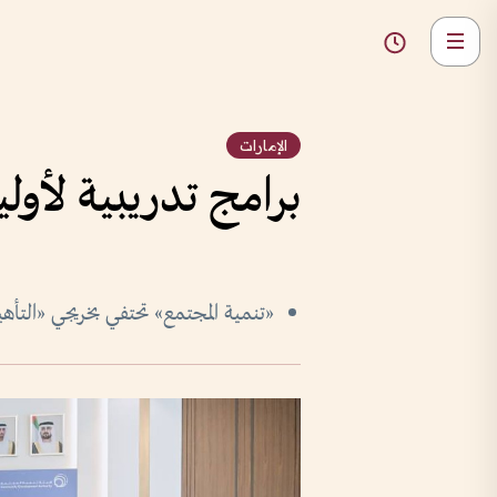
الإمارات
برامج تدريبية لأوليا
«تنمية المجتمع» تحتفي بخريجي «التأهي