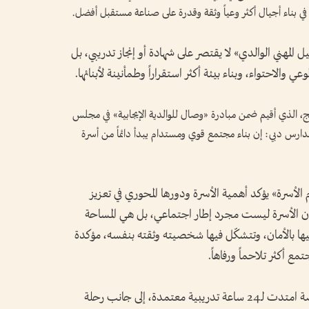
ية في بناء أجيال أكثر وعياً وثقة وقدرة على صناعة مستقبل أفضل.
 المهني الوالدي» لا يقتصر على شهادة أو إنجاز تدريبي، بل
ي والاحتواء، وبناء بيئة أكثر استقراراً وطمأنينة لأبنائها.
مج، الذي أقيم ضمن مبادرة «وصال للوالدية الإيجابية» في مجلس
دارس دبي: إن بناء مجتمع قوي ومستدام يبدأ دائماً من أسرة
م الأسرة» يؤكد أهمية الأسرة ودورها المحوري في تعزيز
أن الأسرة ليست مجرد إطار اجتماعي، بل هي المساحة
 فيها بالأمان، وتتشكّل فيها شخصيته وثقته بنفسه، مؤكدة
تمع أكثر تلاحماً ورفاهاً.
وتضمن البرنامج 8 جلسات تدريبية متخصصة امتدت لـ24 ساعة تدريبية معتمدة، إلى جانب رحلة