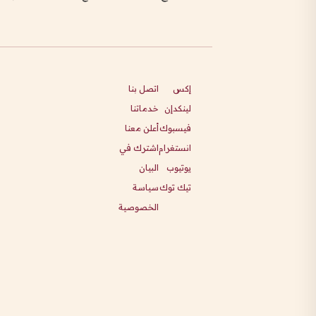
إكس
اتصل بنا
لينكدإن
خدماتنا
فيسبوك
أعلن معنا
انستغرام
اشترك في
يوتيوب
البيان
تيك توك
سياسة
الخصوصية