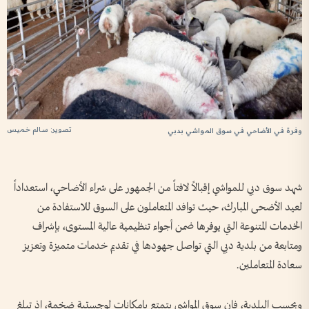
تصوير: سالم خميس
وفرة في الأضاحي في سوق المواشي بدبي
شهد سوق دبي للمواشي إقبالاً لافتاً من الجمهور على شراء الأضاحي، استعداداً
لعيد الأضحى المبارك، حيث توافد المتعاملون على السوق للاستفادة من
الخدمات المتنوعة التي يوفرها ضمن أجواء تنظيمية عالية المستوى، بإشراف
ومتابعة من بلدية دبي التي تواصل جهودها في تقديم خدمات متميزة وتعزيز
سعادة المتعاملين.
وبحسب البلدية، فإن سوق المواشي يتمتع بإمكانات لوجستية ضخمة، إذ تبلغ