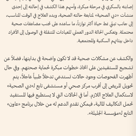
إصابته بالسكري في مرحلة مبكرة، وأسهم هذا الكشف في إحالته إلى إحدى
منشآت «دبي الصحية» لمتابعة حالته الصحية، وبدء العلاج في الوقت المناسب،
إلى جانب تبنّي نمط حياة أكثر توازناً، ما ساعده على تجنب مضاعفات صحية
محتملة. وتعكس الحالة الدور العملي للعيادات المتنقلة في الوصول إلى الأفراد
داخل بيئاتهم السكنية والمجتمعية.
والكشف عن مشكلات صحية قد لا تكون واضحة في بدايتها، فضلاً عن
تشجيع المستفيدين على اتخاذ خطوات مبكرة لحماية صحتهم. وفي حال
أظهرت الفحوصات وجود حالات تستدعي تدخلاً طبياً عاجلاً، يتم
تحويل المريض إلى أقرب مركز صحي أو مستشفى تابع لـ«دبي الصحية»
لاستكمال العلاج اللازم. أما في الحالات التي لا يستطيع فيها المستفيد
تحمل التكاليف المالية، فيمكن تقديم الدعم له من خلال برنامج «عاون»
التابع لـ«مؤسسة الجليلة».