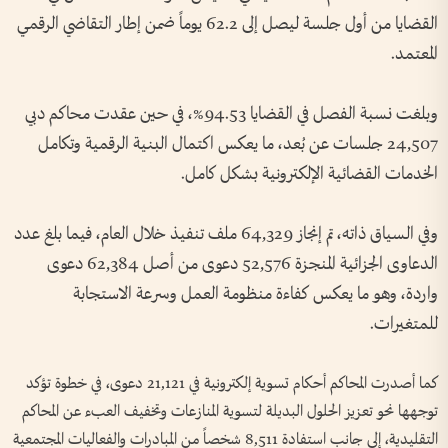
القضايا من أول جلسة ليصل إلى 62.2 يوماً ضمن إطار التقاضي الرقمي
المعتمد.
وبلغت نسبة الفصل في القضايا 94.53%، في حين عقدت محاكم دبي
24,507 جلسات عن بُعد، ما يعكس اكتمال البنية الرقمية وتكامل
الخدمات القضائية الإلكترونية بشكل كامل.
وفي السياق ذاته، تم إنجاز 64,329 ملف تنفيذ خلال العام، فيما بلغ عدد
الدعاوى الجزائية المنجزة 52,576 دعوى من أصل 62,384 دعوى
واردة، وهو ما يعكس كفاءة منظومة العمل وسرعة الاستجابة
للمتغيرات.
كما أصدرت المحاكم أحكام تسوية إلكترونية في 21,121 دعوى، في خطوة تؤكد
توجهها نحو تعزيز الحلول البديلة لتسوية المنازعات وتخفيف العبء عن المحاكم
التقليدية، إلى جانب استفادة 8,511 شخصاً من المبادرات والفعاليات المجتمعية