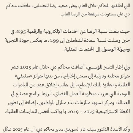
التي أطلقتها المحاكم خلال العام. وعلى صعيد رضا المتعاملين، حافظت محاكم
دبي على مستويات مرتفعة من الرضا العام.
حيث بلغت نسبة الرضا عن الخدمات الإلكترونية والرقمية 95%، في
حين وصلت نسبة سعادة المتعاملين إلى 99%، ما يعكس جودة التجربة
وسهولة الوصول إلى الخدمات العدلية.
وفي إطار التميز المؤسسي، أضافت محاكم دبي خلال عام 2025 عشر
جوائز محلية ودولية إلى سجل إنجازاتها، من بينها جوائز «ستيفي»
العالمية و«جائزة الملك للإبداع»، إلى جانب إطلاق عدد من المبادرات
النوعية التي عززت منظومة العمل القضائي، أبرزها برنامج «صنّاع في
العدالة» ومركز تسوية منازعات بناء منازل المواطنين، إضافة إلى تطوير
الخطة الاستراتيجية 2025 – 2029 بما يواكب أفضل الممارسات العالمية.
وأكد الأستاذ الدكتور سيف غانم السويدي مدير محاكم دبي، أن عام 2025 شكّل