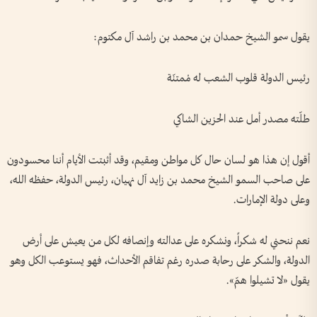
يقول سمو الشيخ حمدان بن محمد بن راشد آل مكتوم:
رئيس الدولة قلوب الشعب له مْمتنّة
طلّته مصدر أمل عند الحزين الشاكي
أقول إن هذا هو لسان حال كل مواطن ومقيم، وقد أثبتت الأيام أننا محسودون
على صاحب السمو الشيخ محمد بن زايد آل نهيان، رئيس الدولة، حفظه الله،
وعلى دولة الإمارات.
نعم ننحني له شكراً، ونشكره على عدالته وإنصافه لكل من يعيش على أرض
الدولة، والشكر على رحابة صدره رغم تفاقم الأحداث، فهو يستوعب الكل وهو
يقول «لا تشيلوا همّ».