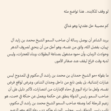
لو وقف للكايده.. هذا تواضع منّه
كم مصيبة حلّ عقدتها وهو مْتاكي
يريد الشاعر أن يوصل رسالة أن صاحب السمو الشيخ محمد بن زايد آل
نهيان، بفضل الله، واثق من نفسه، وهو أجلّ من أن ينحني لصروف الدهر
وحوادث الزمان، وأن سموه مشغول بصناعة البطولات وبناء المعجزات، وليس
لديه وقت فراغ ليقف عند صغائر الأمور.
ما يقوله سمو الشيخ حمدان بن محمد بن راشد آل مكتوم في الممدوح ليس
عبارات إنشائية، بل يقين نابع من داخل وجدان الشاعر، وعرض لواقع فرض
نفسه، ولعل ما نراه اليوم في سماء الإمارات من انتصارات، لأكبر دليل على أن
صاحب السمو رئيس الدولة ينطق عن حكمة ويعمل عن حنكة في صمت، هو
زعيم المرجلة كما وصفه صاحب السمو الشيخ محمد بن راشد آل مكتوم،
نائب رئيس الدولة رئيس مجلس الوزراء حاكم دبي، رعاه الله، وهو الزعيم