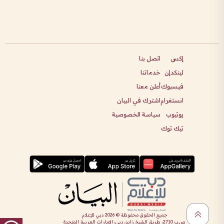
إكس
اتصل بنا
لينكدإن
خدماتنا
فيسبوك
أعلن معنا
انستغرام
اشترك في البيان
يوتيوب
سياسة الخصوصية
تيك توك
جميع الحقوق محفوظة ©
2026
دبي للإعلام
ص.ب 2710، طريق الشيخ زايد، دبي، الإمارات العربية المتحدة