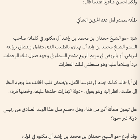
ولكَم أحسن شاعرنا عندما قال:
طلّته مصدر أمل عند الحزين الشاكي
شبّه سمو الشيخ حمدان بن محمد بن راشد آل مكتوم في كلماته صاحب
السمو الشيخ محمد بن زايد آل نهيان، بالطبيب الذي يتفاءل ويتشافى برؤيته
المريض، أو بالروض في موسم الربيع تبتسم السماء في وجهه فتنزل تلك الرحمات
برداً وسلاماً عليه وهو متعطش لتلك القطرات.
إن أبا خالد كذلك يجدد في نفوسنا الأمل، ويُطَمئن قلب الخائف منا بمجرد النظر
إلى طلعته، انظر إليه وهو يقول: «دولة الإمارات جلدها غليظ، ولحمتها مُرَّة».
هل تبغون طمأنة أكبر من هذا، وهل سمعتم مثل هذا الوعد الصادق من رئيس
دولة غير سموه؟
وقد أبدع سمو الشيخ حمدان بن محمد بن راشد آل مكتوم في قوله: