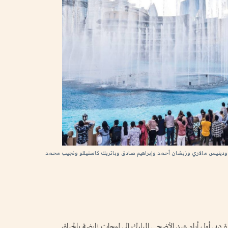
دينيس مالاري وزيشان أحمد وإبراهيم صادق وباتريك كاستيللو ونجيب محمد
ة دبي أول أيام عيد الأضحى المبارك إلى لوحات نابضة بالحياة،