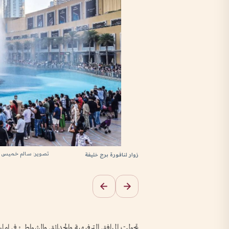
تصوير: سالم خميس و
زوار لنافورة برج خليفة
تحولت المرافق الترفيهية والحدائق والشواطئ في إمار