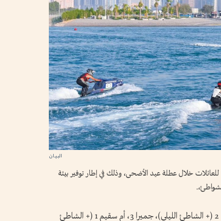
لتكون حصراً للعائلات خلال عطلة عيد الأضحى، وذلك في إطار توفير بيئة
لشواطئ،.
وتشمل الشواطئ المخصصة: جميرا 1، جميرا 2 (+ الشاطئ الليلي)، جميرا 3، أم سقيم 1 (+ الشاطئ