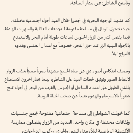
وتأمين الشاطئ على مدار الساعة.
كما تشهد الواجهة البحرية في الجميرا خلال العيد أجواء اجتماعية مختلفة،
حيث تتحول الرمال إلى مساحة مفتوحة للتجمعات العائلية والسهرات الهادئة،
فيما يفضل كثير من الزوار الجلوس لساعات طويلة أمام البحر والاستمتاع
بالأجواء الليلية التي تمتد حتى الفجر، خصوصاً مع اعتدال الطقس وهدوء
الأمواج ليلاً.
ويضيف انعكاس أضواء دبي على مياه الخليج مشهداً بصرياً مميزاً يجذب الزوار
لالتقاط الصور وتوثيق لحظات العيد على الشاطئ، بينما يختار آخرون الاستمتاع
بالمشي الطويل على امتداد الساحل أو الجلوس بالقرب من البحر في أجواء تمنح
شعوراً بالاسترخاء والهدوء بعيداً عن صخب الحياة اليومية.
كما تحولت الشواطئ إلى مساحة اجتماعية مفتوحة تجمع جنسيات
وثقافات مختلفة في مكان واحد. العديد من الزوار يفضلون ممارسة
الأنشطة الرياضية ليلاً، مثل المشي والجري وركوب الدراجات،