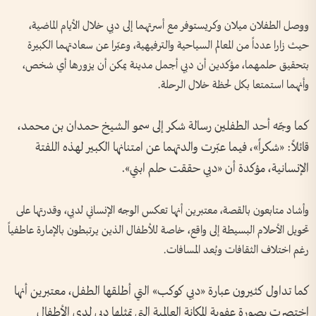
ووصل الطفلان ميلان وكريستوفر مع أسرتهما إلى دبي خلال الأيام الماضية،
حيث زارا عدداً من المعالم السياحية والترفيهية، وعبّرا عن سعادتهما الكبيرة
بتحقيق حلمهما، مؤكدين أن دبي أجمل مدينة يمكن أن يزورها أي شخص،
وأنهما استمتعا بكل لحظة خلال الرحلة.
كما وجّه أحد الطفلين رسالة شكر إلى سمو الشيخ حمدان بن محمد،
قائلاً: «شكراً»، فيما عبّرت والدتهما عن امتنانها الكبير لهذه اللفتة
الإنسانية، مؤكدة أن «دبي حققت حلم ابني».
وأشاد متابعون بالقصة، معتبرين أنها تعكس الوجه الإنساني لدبي، وقدرتها على
تحويل الأحلام البسيطة إلى واقع، خاصة للأطفال الذين يرتبطون بالإمارة عاطفياً
رغم اختلاف الثقافات وبُعد المسافات.
كما تداول كثيرون عبارة «دبي كوكب» التي أطلقها الطفل، معتبرين أنها
اختصرت بصورة عفوية المكانة العالمية التي تمثلها دبي لدى الأطفال