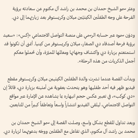
وعبّر سمو الشيخ حمدان بن محمد بن راشد آل مكتوم عن سعادته برؤية
الفرحة على وجه الطفلَين الكينيَّين ميلان وكريستوفر بعد زيارتهما إلى دبي.
ودوّن سموه عبر حسابه الرسمي على منصة التواصل الاجتماعي «إكس»: «سعيد
برؤية فرحة أصدقاء دبي الصغار، ميلان وكريستوفر من كينيا. أتمنى أن تكونوا قد
استمتعتم بزيارة دبي واكتشاف وجهاتها ومعالمها المميّزة، وأن تحملوا معكم
أجمل الذكريات من هذه الرحلة».
وبدأت القصة عندما نشرت والدة الطفلين الكينيين ميلان وكريستوفر مقطع
فيديو ظهر فيه أحد طفليها وهو يتحدث بعفوية عن أمنيته بزيارة دبي، قائلاً إن
«دبي كوكب»، في تعبير عكس حجم انبهاره بما يشاهده عن الإمارة عبر مواقع
التواصل الاجتماعي، ليلقى الفيديو انتشاراً واسعاً وتعاطفاً كبيراً من المتابعين.
وبعد تداول المقطع بشكل واسع، وصلت القصة إلى سمو الشيخ حمدان بن
محمد بن راشد آل مكتوم، الذي تفاعل مع الطفلين ووجّه بدعوتهما لزيارة دبي.