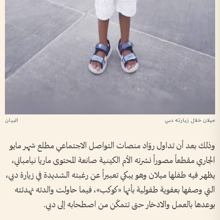
ميلان خلال زيارته دبي
وذلك بعد أن تداول روّاد منصات التواصل الاجتماعي مطلع شهر مايو
الجاري مقطعاً مصوراً نشرته الأم الكينية صانعة المحتوى ماريا نيامباني،
يظهر فيه طفلها ميلان وهو يبكي تعبيراً عن رغبته الشديدة في زيارة دبي،
التي وصفها بعفوية طفولية بأنها «كوكب»، فيما حاولت والدته تهدئته
بوعدها بالعمل والادخار حتى تتمكّن من اصطحابه إلى دبي.