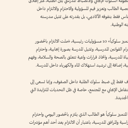
 السلوك الإيجابي والانضباط المدرسي بين الطلبة، عبر إطلاق
الطالب وتعزيز قيم المسؤولية والاحترام والالتزام داخل
يُقاس فقط بتفوقه الأكاديمي، بل بقدرته على تمثيل مدرسته
 الوطنية.
وتضمنت الموجهات «أدوار ومسؤوليات الطالب المتميز سلوكياً» 10 مسؤوليات رئيسية، شملت الالتزام بالحضور
 القوانين المدرسية، وتمثيل المدرسة بصورة إيجابية، واحترام
ياة المدرسية، واتخاذ قرارات واعية تتعلق بالصحة والسلامة، وفهم
سية، إضافة إلى ترشيد استهلاك الماء والكهرباء داخل المدرسة.
دف فقط إلى ضبط سلوك الطلبة داخل الصفوف، وإنما تسعى إلى
فاعل الإيجابي مع المجتمع، خاصة في ظل التحديات المتزايدة التي
الجديدة.
ميز سلوكياً هو الطالب الذي يلتزم بالحضور اليومي واحترام
ة والمرافق المدرسية، باعتبار أن الالتزام يعد أحد أهم مؤشرات