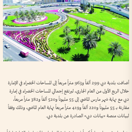
أضافت بلدية دبي 299 ألفاً و963 متراً مربعاً إلى المساحات الخضراء في الإمارة
خلال الربع الأول من العام الجاري، ليرتفع إجمالي المساحات الخضراء في إمارة
دبي مع نهاية شهر مارس الماضي إلى 55 مليوناً و520 ألفاً و382 متراً مربعاً،
مقارنة بــ 55 مليوناً و220 ألفاً و419 متراً مربعاً نهاية العام الماضي، وذلك وفقاً
لبيانات منصة «بيانات دبي» الصادرة عن بلدية دبي.