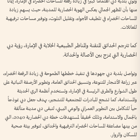
وتولي بلدية دبي اهتماماً كبيراً في زيادة رقعة المساحات الخضراء في الإمارة، إيماناً
منها بأن المظهر الجمالي يعكس الهوية الحضارية للمدينة، حيث يسهم زيادة
المساحات الخضراء في تلطيف الأجواء، وتقليل التلوث، وتوفير مساحات ترفيهية
للعائلات.
كما تترجم الحدائق المتقنة والمناظر الطبيعية الخلابة في الإمارة، رؤية دبي
الحضارية التي تمزج بين الأصالة والحداثة.
وتواصل بلدية دبي جهودها في تنفيذ خططها الطموحة في زيادة الرقعة الخضراء،
عبر زراعة الأشجار المتنوعة، وتنسيق الحدائق العامة، وتطوير الأرصفة النباتية على
طول الشوارع والطرق الرئيسة في الإمارة، وتستخدم أنظمة الري الحديثة
والمستدامة، كما تشجع المبادرات المجتمعية للتشجير، بهدف جعل دبي نموذجاً
حياً للتكامل بين التطوير العمراني والوعي البيئي، لتبقى دبي مدينة متألقة
بالجمال والاستدامة، وذلك تحقيقاً لمستهدفات خطة دبي الحضارية 2040، التي
من بينها مضاعفة المساحات الخضراء الترفيهية والحدائق، لتوفير بيئة صحية
للسكان والزوار.