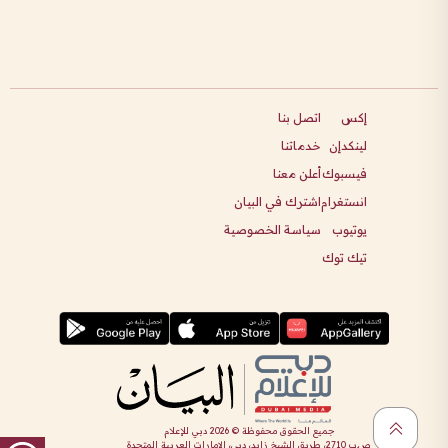
إكس
اتصل بنا
لينكدإن
خدماتنا
فيسبوك
أعلن معنا
انستغرام
اشترك في البيان
يوتيوب
سياسة الخصوصية
تيك توك
جميع الحقوق محفوظة ©
2026
دبي للإعلام
ص.ب 2710، طريق الشيخ زايد، دبي، الإمارات العربية المتحدة