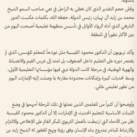
بالدولة.
وتجلى حجم التقدير الذي كان يحظى به الراحل في نعي صاحب السمو الشيخ
محمد بن زايد آل نهيان، رئيس الدولة، حفظه الله، بكلمات عكست الدور
التاريخي الذي أداه الرواد الأوائل في تأسيس منظومة تعليمية أصبحت اليوم من
بين الأكثر تطوراً في المنطقة.
وأكد تربويون أن الدكتور محمود القيسية مثل نموذجاً للمعلم المؤسس، الذي لم
يقتصر دوره على التعليم داخل الصفوف، بل امتد إلى غرس القيم والانضباط
والهوية الوطنية، في مرحلة كانت الدولة تبني فيها مؤسساتها التعليمية الأولى،
وسط تحديات كبيرة وإمكانات محدودة مقارنة بما وصلت إليه الإمارات اليوم
من تطور تعليمي عالمي.
وأوضحوا أن كثيراً من المعلمين الذين عملوا في تلك المرحلة أسهموا في وضع
اللبنات الأساسية للتعليم الحديث في الإمارات، إلا أن الدكتور محمود القيسية
ظل من الأسماء التي ارتبطت بالعمل التربوي المبكر القائم على الإخلاص والالتزام
والارتباط المباشر بمشروع بناء الإنسان وفق رؤية ونهج المغفور له الشيخ زايد بن