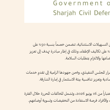
أعلنت هيئة الشارقة للدفاع المدني تطبيق حزمة من التسهيلات الاستثنائية، تتضمن خصماً بنسبة 50% على
جميع مخالفات الدفاع المدني، إضافة إلى خصم 50% على تكاليف الإطفاء، وذلك في إطار مبادرة تهدف إلى تعزيز
عها والالتزام بمتطلبات السلامة.
رار المجلس التنفيذي، وضمن جهودها الرامية إلى تقديم خدمات
ادية وتعزيز تنافسية بيئة الاستثمار في إمارة الشارقة.
وبيّنت أن فترة الاستفادة من المبادرة تمتد 3 أشهر اعتباراً من 16 يونيو 2026، وتشمل المخالفات المحررة خلال الفترة