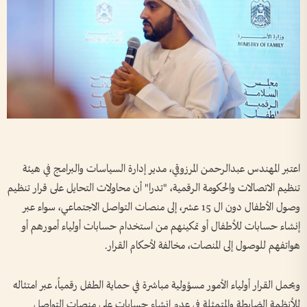
اعتبر المهندس عبدالرحمن المرزوقي، مدير إدارة السياسات والبرامج في هيئة
تنظيم الاتصالات والحكومة الرقمية، "تدرا" أن محاولات التحايل على قرار تنظيم
وصول الأطفال دون ال 15 عشر، إلى منصات التواصل الاجتماعي، سواء عبر
إنشاء حسابات للأطفال أو تمكينهم من استخدام حسابات أولياء أمورهم أو
هواتفهم للوصول إلى المنصات، مخالفة لأحكام القرار.
ويحمل القرار أولياء الأمور مسؤولية مباشرة في حماية الطفل رقمياً، عبر امتثاله
للأنظمة الضابطة والمتمثلة في عدم إنشاء حسابات على منصات التواصل