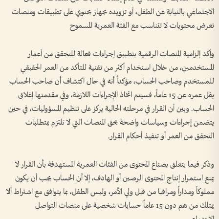
الاجتماعي بالنيابة عن الطفل، أو تزويده بجهاز يحتوي على تطبيقات ومنصات
تعرض محتويات لا تتناسب مع الفئة العمرية المسموح
وأكد إلزامية المنصات الرقمية بتطبيق إجراءات فعالة للتحقق من أعمار
المستخدمين، من خلال استخدام أكثر من تقنية للتأكد من العمر الحقيقي
للمستخدم وصاحب الحساب، مؤكداً أنه في حال اكتشاف أن صاحب الحساب
يقل عمره عن 15 عاماً، فسيتم اتخاذ الإجراءات اللازمة، وفي مقدمتها إغلاق
الحساب. وبين أن القرار في مرحلته الحالية يركز على تنظيم المسؤوليات، في حين
يتضمن إجراءات وسياسات واضحة بحق المنصات التي لا تلتزم بمتطلبات
التحقق من العمر أو تنفيذ أحكام القرار.
وذكر فيما يتعلق بصناع المحتوى من الفئات العمرية المستهدفة بأن القرار لا
يمنع استمرار إنتاج المحتوى الرصين أو الهادف، إلا أن الحساب يجب أن يكون
مملوكاً ومداراً ومراقبا من قبل ولي الأمر، وليس الطفل، بما يتوافق مع اشتراط ألا
يمتلك من هم دون 15 عاماً حسابات شخصية على منصات التواصل