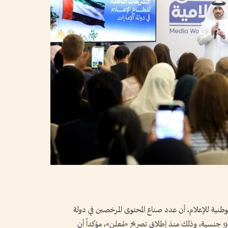
ية للإعلام، أن عدد صناع المحتوى المرخصين في دولة
الإمارات يبلغ 15 ألف صانع محتوى من أكثر من 90 جنسية، وذلك منذ إطلاق تصريح «مُعلن»، مؤكداً أن