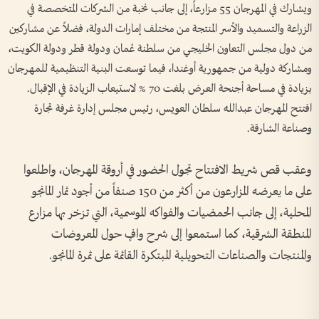
ويشارك في المهرجان 55 مزارعاً، إلى جانب نخبة من الشركات المتخصصة في
الزراعة والتسميد والأسر المنتجة من مختلف إمارات الدولة، فضلاً عن مشاركين
من دول مجلس التعاون الخليجي من سلطنة عُمان ودولة قطر ودولة الكويت،
ومشاركة دولية من جمهورية أوغندا، فيما توسعت البنية التنظيمية للمهرجان
بزيادة في مساحة أجنحة العرض بلغت 70 % لاستيعاب الزيادة في الإقبال.
افتتح المهرجان عبدالله سلطان العويس، رئيس مجلس إدارة غرفة تجارة
وصناعة الشارقة.
وعقب قص شريط الافتتاح تجول الحضور في أروقة المهرجان، واطلعوا
على ما يعرضه المزارعون من أكثر من 150 صنفاً من أجود ثمار المانجو
المحلية، إلى جانب الحمضيات والفواكه الموسمية، التي تزخر بها مزارع
المنطقة الشرقية، كما استمعوا إلى شرح وافٍ حول المعروضات
والمنتجات والصناعات التحويلية المبتكرة القائمة على ثمرة المانجو.