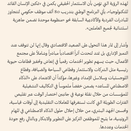
لهذه الرؤية التي تؤمن بأن الاستثمار الحقيقي يكمن في «تمكين الإنسان القائد
للتكنولوجيا»، يأتي البرنامج الوطني بتدريب 80 ألف موظف حكومي لتتجاوز
المبادرات الفردية والأكاديمية السابقة نحو «منظومة موحدة تضمن جاهزية
استثنائية لجميع العاملين».
وأشار إلى ثمار هذا التحول على الصعيد الاقتصادي وقال إنها لن تتوقف عند
التميز الإداري بل تمتد لتحدث أثراً اقتصادياً مباشراً وشاملاً على مجتمع
الأعمال، حيث يسهم تطوير الخدمات رقمياً في إنعاش وتحفيز قطاعات حيوية
رئيسية مثل الشركات والاستثمار وقطاعي السياحة والضيافة، وقطاع
اللوجستيات وسلاسل الإمداد وغيرها، مؤكداً أن الاعتماد على «الذكاء
الاصطناعي المساعد» يضمن خفضاً ملموساً في التكاليف التشغيلية
للمؤسسات من خلال نقلة نوعية في جانبين اختصار الوقت عبر تقليص
الفترات الطويلة التي كانت تستغرقها المعاملات التقليدية إلى أوقات قياسية،
وتحسين الجهد البشري، من خلال إحلال حلول الذكاء الاصطناعي في المهام
الروتينية، ما يتيح للموظفين التركيز على التطوير والابتكار وبالتالي رفع جودة
الخدمات وعددها.