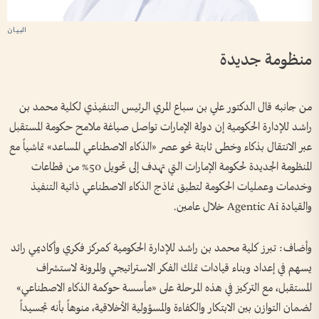
منظومة جديدة
من جانبه قال الدكتور علي بن سباع المري الرئيس التنفيذي لكلية محمد بن
راشد للإدارة الحكومية إن دولة الإمارات تواصل صياغة ملامح حكومة المستقبل
عبر الانتقال بذكاء وخطى ثابتة نحو عصر «الذكاء الاصطناعي المساعد» تماشياً مع
المنظومة الجديدة لحكومة الإمارات التي تهدف إلى تحويل 50% من قطاعات
وخدمات وعمليات الحكومة لتطبق نماذج الذكاء الاصطناعي ذاتية التنفيذ
والقيادة Agentic Ai خلال عامين.
وأضاف: تبرز كلية محمد بن راشد للإدارة الحكومية كمركز فكري وأكاديمي رائد
يسهم في إعداد وبناء قيادات تملك الفكر الاستراتيجي والمرونة لاستشراف
المستقبل، مع التركيز في هذه المرحلة على «مأسسة حوكمة الذكاء الاصطناعي»
لضمان التوازن بين الابتكار والكفاءة والمسؤولية الأخلاقية، منوهاً بأنه تجسيداً