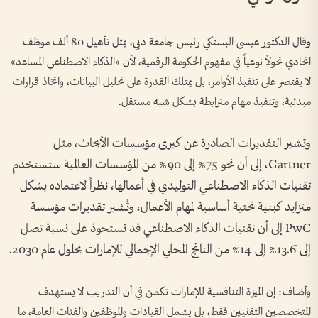
وقال الدكتور عيسى البستكي رئيس جامعة دبي، يمثل تأهيل 80 ألف موظف
اتحادي تحولاً نوعياً في مفهوم الحكومة الرقمية، لأن «الذكاء الاصطناعي المساعد»
لا يقتصر على تنفيذ الأوامر، بل يمتلك القدرة على تحليل البيانات، واتخاذ قرارات
مبدئية، وتنفيذ مهام مترابطة بشكل شبه مستقل.
وتشير التقديرات الصادرة عن كبرى مؤسسات الأبحاث، مثل
Gartner، إلى أن نحو 75% إلى 90% من المؤسسات العالمية ستستخدم
تقنيات الذكاء الاصطناعي التوليدي في أعمالها، نظراً لاعتماده بشكل
متزايد كبنية تحتية أساسية لمهام الأعمال، وتُشير تقديرات مؤسسة
PwC إلى أن تقنيات الذكاء الاصطناعي قد تستحوذ على نسبة تصل
إلى 13.6% إلى 14% من الناتج المحلي الإجمالي للإمارات بحلول عام 2030.
وأضاف: إن الميزة التنافسية للإمارات تكمن في أن التدريب لا يستهدف
المتخصصين التقنيين فقط، بل يشمل القيادات والموظفين والفئات العامة، ما