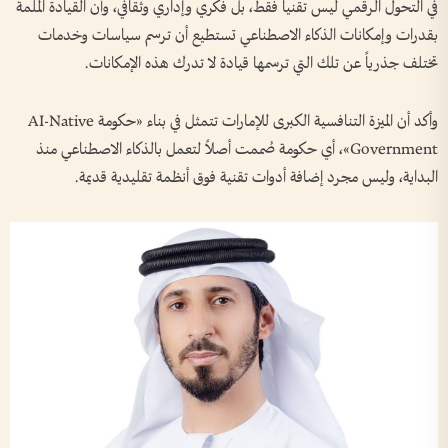
في التحول الرقمي ليس تقنياً فقط، بل فكري وإداري وثقافي، وأن القيادة الملمة
بقدرات وإمكانات الذكاء الاصطناعي تستطيع أن ترسم سياسات وخدمات
تختلف جذرياً عن تلك التي ترسمها قيادة لا تدرك هذه الإمكانات.
وأكد أن الميزة التنافسية الكبرى للإمارات تتمثل في بناء «حكومة AI-Native
Government»، أي حكومة صُممت أصلاً لتعمل بالذكاء الاصطناعي منذ
البداية، وليس مجرد إضافة أدوات تقنية فوق أنظمة تقليدية قديمة.