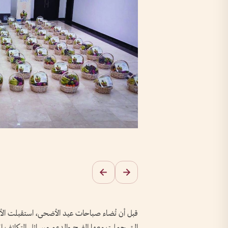
قبل أن تُضاء صباحات عيد الأضحى، استقبلت الأسر 
التي حملت معها الفرح والدعم ورسائل التكاتف ا