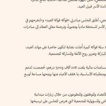
دة الأسر قبيل العيد.
عي، أطلق المجلس مبادرتي «فواكه فوالة العيد» و«لنفرحهم في
لأسر المستحقة مادياً ومعنوياً، وترجمة معاني العطاء إلى مبادرات
وضمن مبادرة «فواكه فوالة العيد»، جرى توزيع 132 سلة فواكه كبيرة أُعدّت بعناية لتكون حاضرة على موائد العيد،
باركة وتعزيز روح الألفة والمشاركة المجتمعية.
كما تضمنت مبادرة «لنفرحهم في الأعياد» توزيع مساعدات مالية بلغت 108 آلاف و500 درهم، خُصصت لدعم
ومتطلباته الأساسية، بما يخفف الأعباء عنها ويمنحها مساحة أوسع
لأعضاء والموظفون والمتطوعون، من خلال زيارات ميدانية
 والمسؤولية المجتمعية التي يحرص المجلس على ترسيخها