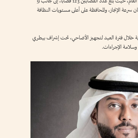
وأضاف أن السوق عزز كوادره التشغيلية هذا العام، حيث بلغ عدد القصابين 123 قصاباً، إلى جانب 9
ن سرعة الإنجاز، والمحافظة على أعلى مستويات النظافة
رية خلال فترة العيد لتجهيز الأضاحي، تحت إشراف بيطري
وسلامة الإجراءات.