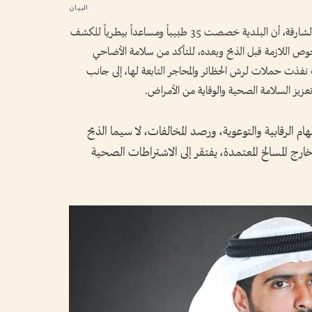
وأكد عبيد سعيد الطنيجي مدير عام بلدية مدينة الشارقة، أن البلدية خصصت 35 طبيباً ومساعداً بيطرياً للكشف
حوص اللازمة قبل الذبح وبعده، للتأكد من سلامة الأضاحي
نفذت حملات لرش الحظائر والمحاجر التابعة لها، إلى جانب
تعزيز السلامة الصحية والوقاية من الأمراض.
لدياً لتنفيذ المهام الرقابية والتوعوية، ورصد المخالفات، لا سيما الذبح
 خارج المسالخ المعتمدة، يفتقر إلى الاشتراطات الصحية