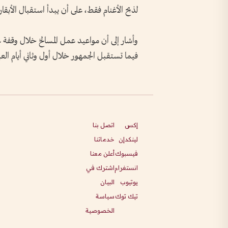
لذبح الأغنام فقط، على أن يبدأ استقبال الأبقار و
وأشار إلى أن مواعيد عمل المسالخ خلال وقفة 
فيما تستقبل الجمهور خلال أول وثاني أيام ال
إكس
اتصل بنا
لينكدإن
خدماتنا
فيسبوك
أعلن معنا
انستغرام
اشترك في
يوتيوب
البيان
تيك توك
سياسة
الخصوصية