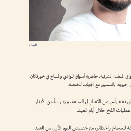
واق المنطقة الشرقية، جاهزية أسواق المواشي والمسالخ في خورفكان
ق الحيوية، بالتنسيق مع الجهات المختصة.
وأوضح أن الطاقة الاستيعابية للمسالخ تصل إلى 100 رأس من الأغنام في الساعة، و15 رأساً من الأبقار
ليات الذبح خلال أيام العيد.
لمسالخ والحظائر، مع تخصيص اليوم الأول من العيد