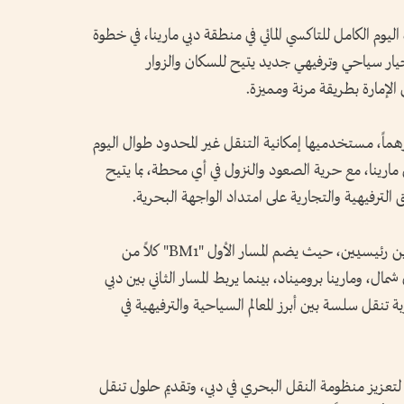
يوم الكامل للتاكسي المائي في منطقة دبي مارينا، في خطوة
خيار سياحي وترفيهي جديد يتيح للسكان والزوار
لإمارة بطريقة مرنة ومميزة.
 التذكرة الجديدة، التي يبلغ سعرها 25 درهماً، مستخدميها إمكانية التنقل غير المحدود طوال اليوم
مارينا، مع حرية الصعود والنزول في أي محطة، بما يتيح
 الترفيهية والتجارية على امتداد الواجهة البحرية.
وتشمل الخدمة 6 محطات موزعة على مسارين رئيسيين، حيث يضم المسار الأول "BM1" كلاً من
شمال، ومارينا بروميناد، بينما يربط المسار الثاني بين دبي
بة تنقل سلسة بين أبرز المعالم السياحية والترفيهية في
 لتعزيز منظومة النقل البحري في دبي، وتقديم حلول تنقل