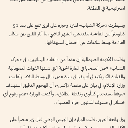
استراتيجية في المنطقة.
وسيطرت «حركة الشباب» لفترة وجيزة على قرى تقع على بعد 50
كيلومتراً من العاصمة مقديشو، الشهر الماضي، ما أثار القلق بين سكان
العاصمة وسط شائعات عن احتمال استهدافها.
وقالت الحكومة الصومالية إن عدداً من «القادة الميدانيين» في «حركة
الشباب» ضمن الضحايا في الغارة الجوية التي شنتها القوات الصومالية
والقيادة الأمريكية في أفريقيا في بلدة عدن يابال وسط البلاد. وأعلنت
وزارة الإعلام، في بيان على منصة «إكس»، أن الهجوم الدقيق استهدف
«موقعاً يستخدم كمأوى ونقطة انطلاق». وأكدت الوزارة «عدم وقوع أي
خسائر في صفوف المدنيين جراء العملية».
وفي واقعة أخرى، قالت الوزارة إن الجيش الوطني قتل 35 عنصراً على