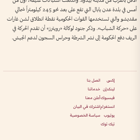
الأقل بالقرب من مدينة بيدوة. واندلعت اشتباكات عنيفة، أول من
أمس في بلدة عدن يابال التي تقع على بعد نحو 245 كيلومتراً شمالي
مقديشو والتي تستخدمها القوات الحكومية نقطة انطلاق لشن غارات
على «حركة الشباب». وذكر جنود لوكالة «رويترز» أن تقدم الحركة في
الريف دفع الحكومة إلى نشر الشرطة وحراس السجون لدعم الجيش.
إكس
اتصل بنا
لينكدإن
خدماتنا
فيسبوك
أعلن معنا
انستغرام
اشترك في البيان
يوتيوب
سياسة الخصوصية
تيك توك