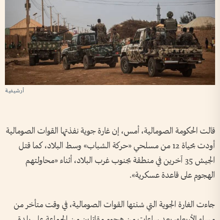
أرشيفية
قالت الحكومة الصومالية، أمس، إن غارة جوية نفذتها القوات الصومالية
أودت بحياة 12 من مسلحي «حركة الشباب» وسط البلاد، كما قتل
الجيش 35 آخرين في منطقة بجنوب غرب البلاد، أثناء «محاولتهم
الهجوم على قاعدة عسكرية».
جاءت الغارة الجوية التي شنتها القوات الصومالية، في وقت متأخر من
مساء الأربعاء، بعد ساعات من هجوم مقاتلين من الجماعة على بلدة