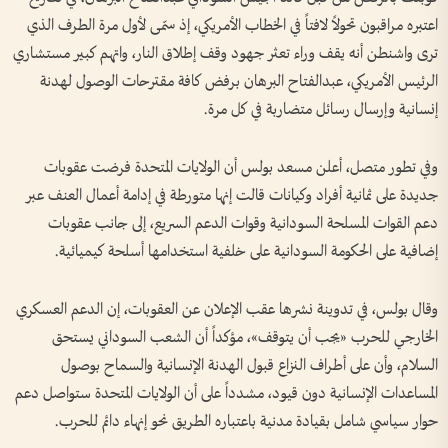
اعتبره مراقبون تحولاً لافتاً في الخطاب الأمريكي، إذ سمّى لأول مرة الطرف الذي
ترى واشنطن أنه يقف وراء تعثر جهود وقف إطلاق النار، واتهم كبير مستشاري
الرئيس الأمريكي، عبدالفتاح البرهان برفض كافة مقترحات الوصول لهدنة
إنسانية وإرسال رسائل متضاربة في كل مرة.
وفي تطور متصل، أعلن مسعد بولس أن الولايات المتحدة فرضت عقوبات
جديدة على ثمانية أفراد وكيانات قالت إنها متورطة في إدامة أعمال العنف عبر
دعم القوات المسلحة السودانية وقوات الدعم السريع، إلى جانب عقوبات
إضافية على الحكومة السودانية على خلفية استخدامها أسلحة كيميائية.
وقال بولس، في تدوينة نشرها عقب الإعلان عن العقوبات، إن الدعم العسكري
الخارجي للحرب «يجب أن يتوقف»، مؤكداً أن الشعب السوداني يستحق
السلام، وأن على أطراف النزاع قبول الهدنة الإنسانية والسماح بوصول
المساعدات الإنسانية دون قيود، مشدداً على أن الولايات المتحدة ستواصل دعم
حوار سياسي شامل بقيادة مدنية باعتباره الطريق نحو إنهاء دائم للحرب.