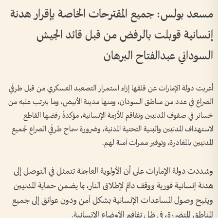
مسعد بولس: جميع المقترحات الخاصة بإقرار هدنة
إنسانية قوبلت بالرفض من قبل قائد الجيش
السوداني عبدالفتاح البرهان
أعربت دولة الإمارات عن قلقها إزاء استمرار التصعيد العسكري من قبل طرفَي
الصراع في عدد من مناطق السودان، ومنها مدينة الأبيض، وما يترتب عليه من
خسائر في صفوف المدنيين وتفاقم للأزمة الإنسانية، مؤكدةً رفضها القاطع
لاستهداف المدنيين والبنية التحتية المدنية، وضرورة سماح طرفَي الصراع لجميع
المدنيين بالمغادرة، وتوفير ممرات آمنة لهم.
وشددت دولة الإمارات على أن الأولوية العاجلة تتمثل في التوصل إلى
هدنة إنسانية فورية ووقف دائم لإطلاق النار، بما يضمن حماية المدنيين
ويتيح وصول المساعدات الإنسانية بشكل آمن ودون عوائق إلى جميع
المناطق المتضررة، في ظل تفاقم الأوضاع الإنسانية.