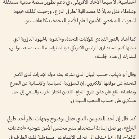
الخماسية، لا سيما الاتحاد الأفريقي، في دعم تطوير منصة مدنية مستقلة
وشاملة، تمثل بديلاً ذا مصداقية لطرفي النزاع، ورحبت كذلك بجهود
المبعوث الشخصي للأمين العام للأمم المتحدة، بيكا هافيستو.
كما أشاد بالدور القيادي للولايات المتحدة، و«التنويه بالجهود الدؤوبة التي
يبذلها كبير مستشاري الرئيس الأمريكي دونالد ترامب، السيد مسعد بولس،
المشارك في هذه الجلسة».
وقال أبو شهاب، حسب البيان الذي نشرته بعثة دولة الإمارات لدى الأمم
المتحدة على موقعها الإلكتروني، إن المسؤولية السياسية والإنسانية عن الصراع
وتداعياته، تقع على عاتق طرفي النزاع، اللذين اختارا الحرب والسعي إلى حل
عسكري على حساب الشعب السوداني.
كما قال إن أحد المندوبين، الذي «يمثل بوضوح وجهات نظر أحد طرفي
النزاع»، يواصل إساءة استخدام منبر مجلس الأمن لتوجيه «ادعاءات
كاذبة»، قال إنها تهدف إلى صرف الانتباه عن مسؤولية ذلك الطرف في