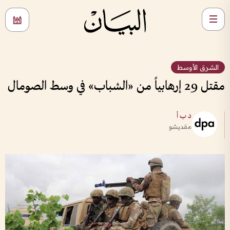
الشرق الأوسط
مقتل 29 إرهابياً من «الشباب» في وسط الصومال
د ب أ
مقديشو