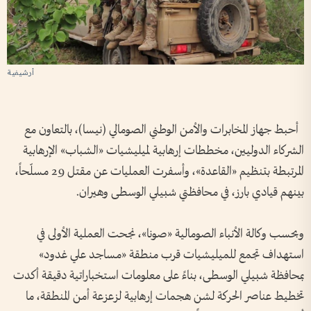
أرشيفية
أحبط جهاز المخابرات والأمن الوطني الصومالي (نيسا)، بالتعاون مع
الشركاء الدوليين، مخططات إرهابية لميليشيات «الشباب» الإرهابية
المرتبطة بتنظيم «القاعدة»، وأسفرت العمليات عن مقتل 29 مسلّحاً،
بينهم قيادي بارز، في محافظتي شبيلي الوسطى وهيران.
وبحسب وكالة الأنباء الصومالية «صونا»، نجحت العملية الأولى في
استهداف تجمع للميليشيات قرب منطقة «مساجد علي غدود»
بمحافظة شبيلي الوسطى، بناءً على معلومات استخباراتية دقيقة أكدت
تخطيط عناصر الحركة لشن هجمات إرهابية لزعزعة أمن المنطقة، ما