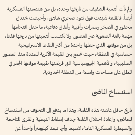
ولم تأت أهمية الشقيف من تاريخها وحده، بل من هندستها العسكرية
أيضاً. فالقلعة شُيّدت فوق نتوء صخري شاهق، وأحيطت بخندق
محفور في الصخر وممرات وأقبية وأنفاق دفاعية، ما جعل اقتحامها
مهمة بالغة الصعوبة عبر العصور. ولا تكتسب أهميتها من تاريخها فقط،
بل من موقعها الذي جعلها واحدة من أكثر النقاط الاستراتيجية
حساسية في المنطقة، حيث تجمع بين القيمة الأثرية الممتدة منذ العصور
الصليبية، والأهمية الجيوسياسية التي فرضتها طبيعة موقعها الجغرافي
المطل على مساحات واسعة من المنطقة الحدودية.
استنساخ الماضي
تاريخ حافل عاشته هذه القلعة، وهذا ما يدفع إلى التخوّف من استنساخ
للماضي، وإعادة احتلال القلعة بهدف إسقاط النبطية والقرى المتاخمة
والسيطرة العسكرية التامة، لاسيما وأنها تبعد كيلومتراً واحداً عن