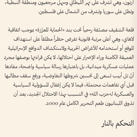
أرنون، وهي تشرف على نهر الليطاني وسهل مرجعيون ومنطقة النبطية،
وتطل على سوريا وتشرف من الشمال على فلسطين.
قلعة الشقيف مصنّفة رسمياً تحت بند «الحماية المعزّزة» بموجب اتفاقية
لاهاي، وهي أعلى مرتبة قانونية تفرض حظراً مطلقاً على استهداف
الموقع أو استخدامه للأغراض الحربية.ولاستكشاف الدوافع الإسرائيلية
العميقة الكامنة وراء الإصرار على احتلالها، لا يمكن قراءتها بوصفها مجرد
عمليات عسكرية ميدانية، بل باعتبارها رسالة سياسية واضحة، مفادها
أنّ تل أبيب تسعى إلى تحسين شروطها التفاوضية، ورفع سقف مطالبها
قبل أي تفاهمات محتملة، فيما لا يمكن إغفال المسؤولية السياسية
والعسكرية لـ«حزب الله» في التسبب بهذا الاحتلال الجديد، بعد أن
تذوق اللبنانيون طعم التحرير الكامل عام 2000.
التحكم بالنار