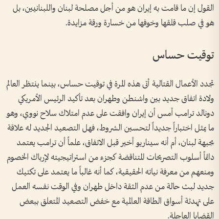
القول إن ما قامت به إيران هو من أجل مصلحة لبنان واللبنانيين، بل
هو في صلب قلقها وخوفها من خسارة ورقة مزايدة.
توقيت حساس
تجدد الأعمال القتالية أتى هذه المرة في توقيت حساس، بينما ينتظر العالم
ولادة اتفاق جديد بين واشنطن وطهران بعد تأكيد الرئيس الأمريكي
دونالد ترامب أمس أن إيران وافقت على عدم امتلاك سلاح نووي⁣، وهو
ما يمثل اختباراً جديداً لتحسين الشروط، فهل التصعيد الجديد له علاقة
بجبهة لبنان، أم أنه سيناريو أخير قبل الاتفاق، علماً أن ترامب يعتمد
دائماً أسلوب التصريحات المتناقضة كجزء من استراتيجيته لإرباك الخصوم
ومنعهم من معرفة نياته الحقيقية، كما أنه غالباً ما يعتمد على تكتيك
جديد لبث حالة من عدم الثقة داخل طهران وفي الوقت نفسه العمل
على تهدئة أسواق الطاقة العالمية مع خفض التصعيد المتعلق ببعض
القضايا العاجلة.