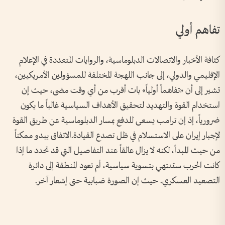
تفاهم أولي
كثافة الأخبار والاتصالات الدبلوماسية، والروايات المتعددة في الإعلام
الإقليمي والدولي، إلى جانب اللهجة المختلفة للمسؤولين الأمريكيين،
تشير إلى أن «تفاهماً أولياً» بات أقرب من أي وقت مضى، حيث إن
استخدام القوة والتهديد لتحقيق الأهداف السياسية غالباً ما يكون
ضرورياً، إذ إن ترامب يسعى للدفع بمسار الدبلوماسية عن طريق القوة
لإجبار إيران على الاستسلام في ظل تصدع القيادة.الاتفاق يبدو ممكناً
من حيث المبدأ، لكنه لا يزال عالقاً عند التفاصيل التي قد تحدد ما إذا
كانت الحرب ستنتهي بتسوية سياسية، أم تعود المنطقة إلى دائرة
التصعيد العسكري. حيث إن الصورة ضبابية حتى إشعار آخر.