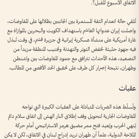
الاتفاق الأسبوع المقبل؟.
تُلقي حالة انعدام الثقة المستمرة بين الجانبين بظلالها على المفاوضات،
واصلت إيران عدوانها الغاشم باستهداف الكويت والبحرين بالموازاة مع
غارة أمريكية على منشأة عسكرية إيرانية في جزيرة قشم، في وقت تُبذل
فيه جهود حثيثة لخفض التوتر والتهدئة وتجنيب المنطقة مزيداً من
التصعيد، هذه الأحداث تترافق مع جمود المفاوضات بين واشنطن
وطهران، نتيجة إصرار كل طرف على تحقيق الحد الأقصى من المطالب.
عقبات
وتُسلّط هذه الضربات المتبادلة على العقبات الكبيرة التي تواجه
المفاوضات الجارية لتحويل وقف إطلاق النار الهش إلى اتفاق سلام دائم
يُنهي الحرب ويُعيد فتح ممر مضيق هرمز الاستراتيجي أمام حركة
الملاحة الدولية، علماً أن طهران تريد إدراج لبنان في الاتفاق، لكن لا يمكن