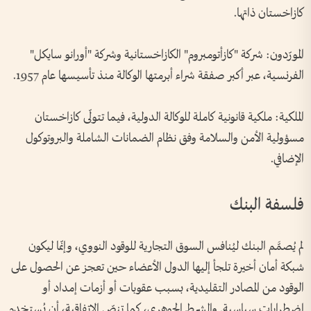
كازاخستان ذاتها.
المورّدون: شركة "كازأتومبروم" الكازاخستانية وشركة "أورانو سايكل"
الفرنسية، عبر أكبر صفقة شراء أبرمتها الوكالة منذ تأسيسها عام 1957.
الملكية: ملكية قانونية كاملة للوكالة الدولية، فيما تتولّى كازاخستان
مسؤولية الأمن والسلامة وفق نظام الضمانات الشاملة والبروتوكول
الإضافي.
فلسفة البنك
لم يُصمَّم البنك ليُنافس السوق التجارية للوقود النووي، وإنّما ليكون
شبكة أمان أخيرة تلجأ إليها الدول الأعضاء حين تعجز عن الحصول على
الوقود من المصادر التقليدية، بسبب عقوبات أو أزمات إمداد أو
اضطرابات سياسية. والشرط الجوهري، كما تنصّ الاتفاقية، أن يُستخدم