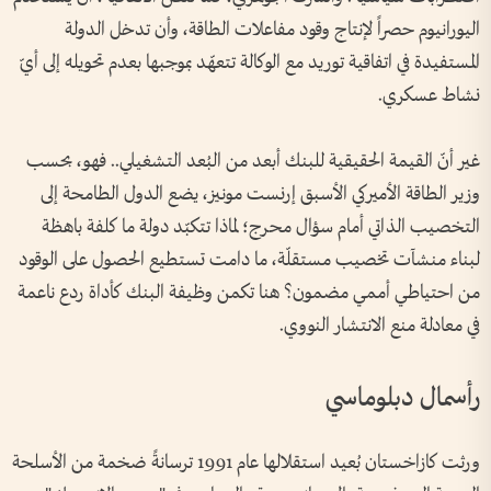
اليورانيوم حصراً لإنتاج وقود مفاعلات الطاقة، وأن تدخل الدولة
المستفيدة في اتفاقية توريد مع الوكالة تتعهّد بموجبها بعدم تحويله إلى أيّ
نشاط عسكري.
غير أنّ القيمة الحقيقية للبنك أبعد من البُعد التشغيلي.. فهو، بحسب
وزير الطاقة الأميركي الأسبق إرنست مونيز، يضع الدول الطامحة إلى
التخصيب الذاتي أمام سؤال محرج؛ لماذا تتكبّد دولة ما كلفة باهظة
لبناء منشآت تخصيب مستقلّة، ما دامت تستطيع الحصول على الوقود
من احتياطي أممي مضمون؟ هنا تكمن وظيفة البنك كأداة ردع ناعمة
في معادلة منع الانتشار النووي.
رأسمال دبلوماسي
ورثت كازاخستان بُعيد استقلالها عام 1991 ترسانةً ضخمة من الأسلحة