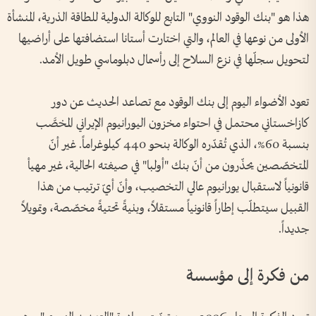
هذا هو "بنك الوقود النووي" التابع للوكالة الدولية للطاقة الذرية، المنشأة
الأولى من نوعها في العالم، والتي اختارت أستانا استضافتها على أراضيها
لتحويل سجلّها في نزع السلاح إلى رأسمال دبلوماسي طويل الأمد.
تعود الأضواء اليوم إلى بنك الوقود مع تصاعد الحديث عن دور
كازاخستاني محتمل في احتواء مخزون اليورانيوم الإيراني المخصَّب
بنسبة 60%، الذي تُقدّره الوكالة بنحو 440 كيلوغراماً. غير أنّ
المتخصّصين يحذّرون من أنّ بنك "أولبا" في صيغته الحالية، غير مهيأ
قانونياً لاستقبال يورانيوم عالي التخصيب، وأنّ أيّ ترتيب من هذا
القبيل سيتطلّب إطاراً قانونياً مستقلاً، وبنيةً تحتيةً مخصّصة، وتمويلاً
جديداً.
من فكرة إلى مؤسسة