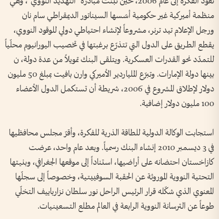
تعود الفكرة إلى عام 2006، حين تبنّت مبادرة "التهديد النووي"، وهي
منظمة أميركية غير حكومية أسّسها السيناتور الديمقراطي سام نان
ورجل الإعلام تيد ترنر، مشروعاً لإنشاء احتياطي دولي للوقود النووي،
يقطع الطريق على الدول التي تتذرّع برغبتها في تخصيب اليورانيوم محلّياً
للتمدّد نحو القدرات العسكرية. ويتلقى البنك تمويلاً من عدة دولة، ن
بينها دولة الإمارات. وتبرّع الملياردير الأميركي وارن بافيت بمبلغ 50 مليون
دولار لإطلاق المشروع في 2006، شريطة أن تستكمل الدول الأعضاء
100 مليون دولار إضافية.
استجابت الوكالة الدولية للطاقة الذرية للفكرة، وأقرّ مجلس محافظيها
في 3 ديسمبر 2010 إنشاء البنك رسمياً. وبعد عام واحد، عرضت
كازاخستان احتضانه على أراضيها، استناداً إلى موقعها الجغرافي، وبنيتها
التحتية النووية الموروثة عن الحقبة السوفييتية، وخصوصاً إلى سجلّها
المعنوي الذي شكّله قرار الرئيس الراحل نور سلطان نزارباييف التخلّي
طوعاً عن الترسانة النووية الرابعة في العالم مطلع التسعينيات.