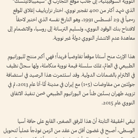
النووية السوفييتية، إلى جانب موقع التجارب في "سيميبالاتينسك"
الذي شهد أكثر من 400 تفجير نووي. اختار نزارباييف إغلاق الموقع
رسمياً في 29 أغسطس 1991، وهو التاريخ نفسه الذي اختير لاحقاً
لافتتاح بنك الوقود النووي، وتسليم الترسانة إلى روسيا، والانضمام إلى
معاهدة عدم الانتشار النووي دولةً غير نووية.
هذا الإرث منح أستانا موقعاً تفاوضياً فريداً؛ فهي أكبر منتج لليورانيوم
الطبيعي في العالم، تملك سلسلة قيمة نووية متكاملة، ولها سجلٌّ نظيف
في الالتزام بالضمانات الدولية. وقد استثمرت هذا الرصيد في استضافة
جولتَين من مفاوضات (5+1) مع إيران في مدينة ألما-آتا عام 2013، ثم في
تزويد طهران بستّين طناً من اليورانيوم الطبيعي ضمن تنفيذ الاتفاق
النووي عام 2015.
تبقى الحقيقة الثابتة أنّ هذا المرفق الصغير، القابع على حافة آسيا
الوسطى، أصبح في غضون أقلّ من عقد من الزمن نموذجاً عملياً لتحويل