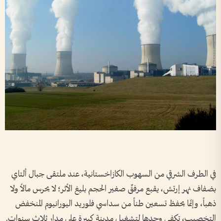
في الطرف الشرقي من السهوب الكازاخستانية، عند ملتقى جبال ألتاي
بضفاف نهر إرتش، يقبع مرفقٌ صغير الحجم بليغ الأثر؛ لا يحرس مالاً ولا
ذهباً، وإنّما يحفظ تسعين طناً من سداسي فلوريد اليورانيوم المنخفض
التخصيب، تكفي وحدها لتشغيل مدينة كبيرة على مدار ثلاث سنوات.