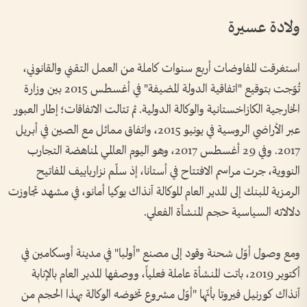
ولادة عسيرة
استغرقت المفاوضات أربع سنوات كاملة من العمل التقني والقانوني،
تُوّجت بتوقيع "اتفاقية الدولة المضيفة" في أغسطس 2015 بين وزارة
الخارجية الكازاخستانية والوكالة الدولية. ثم تتالت الاتفاقات؛ إطار العبور
عبر الأراضي الروسية في يونيو 2015، واتفاق مماثل مع الصين في أبريل
2017. وفي 29 أغسطس 2017، وهو اليوم العالمي لمناهضة التجارب
النووية، جرت مراسم الافتتاح في أستانا، إذ سلّم نزارباييف المفاتيح
الرمزية للبنك إلى المدير العام للوكالة آنذاك يوكيا أمانو، في مشهد تجاوزت
دلالاته السياسية حجم المنشأة الفعلي.
ومع وصول أوّل شحنة وقود إلى مصنع "أولبا" في مدينة أوسكامين في
أكتوبر 2019، باتت المنشأة عاملة فعلياً، ووصفها المدير العام بالإنابة
آنذاك كورنيل فيروتا بأنّها "أوّل مشروع تخوضه الوكالة بهذا الحجم من