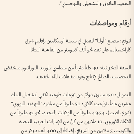
التعقيد القانوني والتشغيلي واللوجستي".
أرقام ومواصفات
الموقع: مصنع "أولبا" المعدني في مدينة أوسكامين بإقليم شرق
كازاخستان، على بُعد نحو ألف كيلومتر من العاصمة أستانا.
السعة التخزينية: 90 طناً مترياً من سداسي فلوريد اليورانيوم منخفض
التخصيب، الصالح لإنتاج وقود مفاعلات الماء الخفيف.
التمويل: 150 مليون دولار من تبرّعات طوعية تكفي لتشغيل البنك
عشرين عاماً، توزّعت كالآتي: 50 مليوناً من مبادرة "التهديد النووي"
(تبرّع بافيت)، 49.54 مليوناً من الولايات المتحدة، نحو 32 مليوناً من
الاتحاد الأوروبي، 10 ملايين من كلٍّ من الإمارات العربية المتحدة
والكويت، 5 ملايين من النرويج، إضافةً إلى 400 ألف دولار من