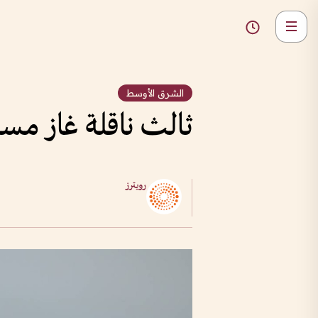
الشرق الأوسط
ثالث ناقلة غاز مس
رويترز