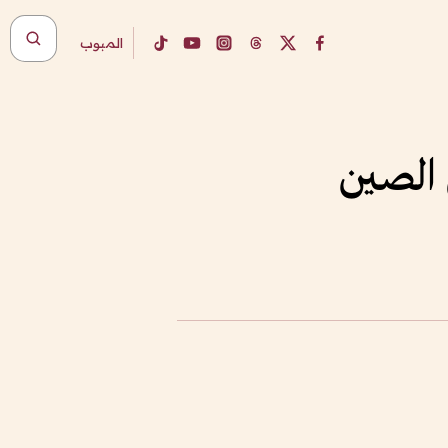
المبوب
 الصين