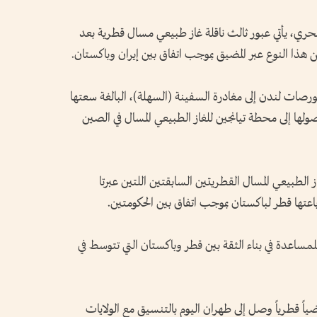
حري، يأتي عبور ثالث ناقلة غاز طبيعي مسال قطرية بعد
ا النوع عبر ‌المضيق بموجب اتفاق بين إيران وباكستان.
ات لندن إلى مغادرة السفينة (السهلة)، البالغة ‌سعتها
قع وصولها إلى محطة تيانجين للغاز الطبيعي ‌المسال في الصين
لطبيعي المسال القطريتين ​السابقتين اللتين عبرتا
ر باعتها قطر لباكستان بموجب اتفاق بين الحكومتين.
مساعدة ⁠في بناء الثقة ⁠بين قطر وباكستان التي تتوسط في
اً قطرياً ⁠وصل إلى طهران اليوم بالتنسيق مع الولايات