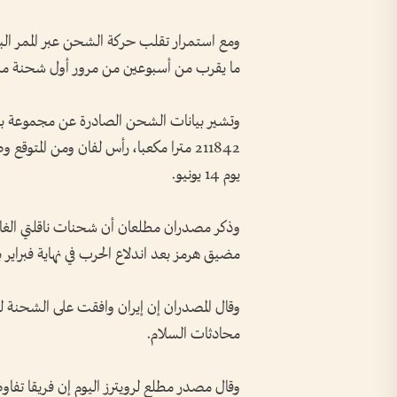
ومع استمرار تقلب حركة الشحن عبر ⁠الممر الب
ما يقرب من أسبوعين من مرور أول شحنة من هذ
وتشير بيانات الشحن الصادرة عن مجموعة بورص
211842 مترا مكعبا، رأس لفان ‌ومن المتو
يوم 14 ‌يونيو.
وذكر مصدران مطلعان أن شحنات ناقلتي الغاز ا
‌مضيق هرمز ​بعد اندلاع الحرب في نهاية ⁠فبراي
وقال المصدران إن إيران وافقت على الشحنة ​لل
محادثات السلام.
وقال مصدر مطلع لرويترز اليوم إن فريقا تفاوضي