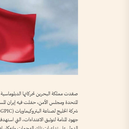
صعّدت مملكة البحرين تحركاتها الدبلوماسية ع
المتحدة ومجلس الأمن، حمّلت فيه إيران الم
ش
جهود المنامة لتوثيق الاعتداءات، التي استه
الدولي على تداعيات تلك الهجمات وانعكاساتها 