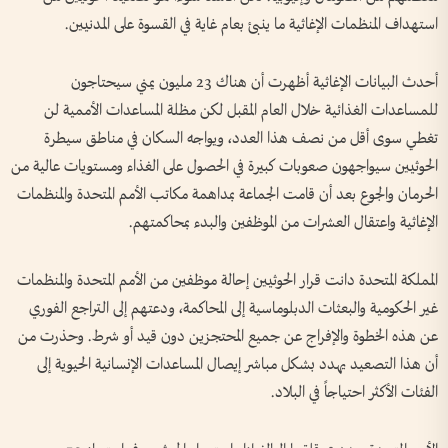
استهداف المنظمات الإغاثية ما ينبئ بعام غاية في القسوة على المدنيين.
أحدث البيانات الإغاثية أظهرت أن هناك 23 مليون يمني سيحتاجون
للمساعدات الغذائية خلال العام المقبل لكن مظلة المساعدات الأممية لن
تغطي سوى أقل من نصف هذا العدد، ويواجه السكان في مناطق سيطرة
الحوثيين سيواجهون صعوبات كبيرة في الحصول على الغذاء ومستويات عالية من
الحرمان والجوع بعد أن قامت الجماعة بمداهمة مكاتب الأمم المتحدة والمنظمات
الإغاثية واعتقال العشرات من الموظفين والبدء بمحاكمتهم.
المملكة المتحدة دانت قرار الحوثيين إحالة موظفين من الأمم المتحدة والمنظمات
غير الحكومية والبعثات الدبلوماسية إلى المحاكمة، ودعتهم إلى التراجع الفوري
عن هذه الخطوة والإفراج عن جميع المحتجزين دون قيد أو شرط. وحذرت من
أن هذا التصعيد يهدد بشكل مباشر إيصال المساعدات الإنسانية الحيوية إلى
الفئات الأكثر احتياجاً في البلاد.