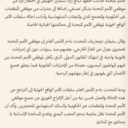
الأمم المتحدة جددت قلقها البالغ إزاء استمرار الحوثيين في احتجاز 59 من
موظفي الأمم المتحدة بشكل تعسفي، إضافة إلى عشرات من موظفي المنظمات
غير الحكومية والمجتمع المدني والبعثات الدبلوماسية وأدانت إحالة سلطات الأمر
الواقع الحوثية لموظفي الأمم المتحدة إلى محكمتها الجنائية الخاصة.
وقال ستيفان دوجاريك، المتحدث باسم الأمين العام إن موظفي الأمم المتحدة
يحتجزون بمعزل عن العالم الخارجي، بعضهم منذ سنوات، دون أي إجراءات
قانونية واجبة، في انتهاك للقانون الدولي. الذي يكفل لموظفي الأمم المتحدة، بمن
فيهم المواطنون اليمنيون، حصانة من الإجراءات القانونية فيما يتعلق بجميع
الأعمال التي يقومون في إطار مهامهم الرسمية.
ودعا المتحدث باسم الأمين العام سلطات الأمر الواقع الحوثية إلى التراجع عن
هذه الإحالة والعمل بحسن نية من أجل الإفراج الفوري عن جميع موظفي
الأمم المتحدة والمنظمات غير الحكومية والسلك الدبلوماسي المحتجزين. وأكد أن
الأمم المتحدة تظل ملتزمة بدعم الشعب اليمني وتقديم المساعدة الإنسانية بما
يتماشى مع المبادئ.