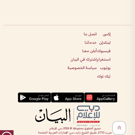
إكس
اتصل بنا
لينكدإن
خدماتنا
فيسبوك
أعلن معنا
انستغرام
اشترك في البيان
يوتيوب
سياسة الخصوصية
تيك توك
جميع الحقوق محفوظة ©
2026
دبي للإعلام
ص.ب 2710، طريق الشيخ زايد، دبي، الإمارات العربية المتحدة