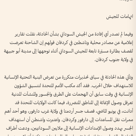
اتهامات للجيش
وفيما لم تصدر أي إفادة من الجيش السوداني بشأن الحادثة، نقلت تقارير
إعلامية عن مصادر محلية وناشطين في كردفان قولهم إن الشاحنة تعرضت
لقصف بطائرة مسيّرة تابعة للجيش السوداني أثناء توجهها إلى مدينة أبو جبيهة
في ولاية جنوب كردفان.
وتأتي هذه الحادثة في سياق تحذيرات متكررة من تعرض البنية التحتية الإنسانية
للاستهداف خلال الحرب. فقد أكد مكتب الأمم المتحدة لتنسيق الشؤون
الإنسانية في وقت سابق أن الهجمات على الطرق والجسور والمنشآت المدنية
تعرقل وصول الإغاثة إلى المناطق المتضررة، فيما كانت الولايات المتحدة قد
أدانت، في يونيو الماضي، قصف جسر أردمتا في ولاية غرب دارفور، وهو أحد أهم
ممرات نقل المساعدات إلى دارفور وكردفان. واعتبرت واشنطن أن استهداف
الجسر يهدد وصول الإمدادات الإنسانية إلى ملايين السودانيين، ودعت أطراف