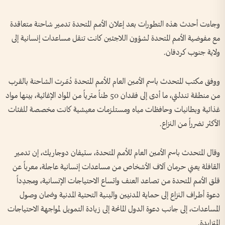
وجاءت أحدث هذه التطورات بعد إعلان الأمم المتحدة تدمير شاحنة متعاقدة
مع مفوضية الأمم المتحدة لشؤون اللاجئين كانت تنقل مساعدات إنسانية إلى
ولاية جنوب كردفان.
ووفق مكتب المتحدث باسم الأمين العام للأمم المتحدة دُمّرت الشاحنة بالقرب
من منطقة تندلتي، ما أدى إلى فقدان 50 طناً مترياً من المواد الإغاثية، بينها مواد
غذائية وبطانيات وحافظات مياه ومستلزمات معيشية كانت مخصصة للفئات
الأكثر تضرراً من النزاع.
وقال المتحدث باسم الأمين العام للأمم المتحدة، ستيفان دوجاريك، إن تدمير
القافلة يعني حرمان آلاف الأشخاص من مساعدات إنسانية عاجلة، معرباً عن
قلق الأمم المتحدة من تصاعد العنف واتساع الاحتياجات الإنسانية، ومجدِداً
دعوة أطراف النزاع إلى حماية المدنيين والبنية التحتية المدنية وضمان وصول
المساعدات، إلى جانب دعوة الدول المانحة إلى زيادة التمويل لمواجهة الاحتياجات
المتزايدة.