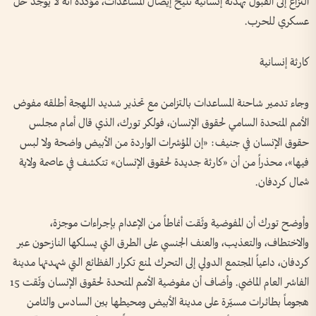
النزاع إلى القبول بهدنة إنسانية تتيح إيصال المساعدات، مؤكدة أنه لا يوجد حل
عسكري للحرب.
كارثة إنسانية
وجاء تدمير شاحنة المساعدات بالتزامن مع تحذير شديد اللهجة أطلقه مفوض
الأمم المتحدة السامي لحقوق الإنسان، فولكر تورك، الذي قال أمام مجلس
حقوق الإنسان في جنيف: «إن المؤشرات الواردة من الأبيض واضحة ولا لبس
فيها»، محذراً من أن «كارثة جديدة لحقوق الإنسان» تتكشف في عاصمة ولاية
شمال كردفان.
وأوضح تورك أن المفوضية وثّقت أنماطاً من الإعدام بإجراءات موجزة،
والاختطاف، والتعذيب، والعنف الجنسي على الطرق التي يسلكها النازحون عبر
كردفان، داعياً المجتمع الدولي إلى التحرك لمنع تكرار الفظائع التي شهدتها مدينة
الفاشر العام الماضي. وأضاف أن مفوضية الأمم المتحدة لحقوق الإنسان وثّقت 15
هجوماً بطائرات مسيّرة على مدينة الأبيض ومحيطها بين السادس والثامن