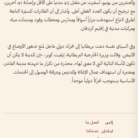
والعشرين من يونيو، أسفرت عن مقتل 45 مدنياً على الأقل وإصابة 41 آخرين،
مع ترجيح أن يكون العدد الفعلي أعلى. وأشار إلى أن الطائرات المسيّرة التابعة
لطرفي النزاع استهدفت مراراً أسواقاً ومدارس ومحطات وقود ومنشآت مياه
ومركبات مدنية في إقليم كردفان.
وفي السياق نفسه دعت بريطانيا إلى تحرك دولي عاجل لمنع تدهور الأوضاع في
الأبيض. وقالت وزيرة الخارجية البريطانية، إيفيت كوبر: «إن المدينة لا يمكن أن
تكون المأساة التالية التي لا معنى لها»، محذرة من تكرار ما شهدته مدينة الفاشر،
ومعتبرة أن استهداف عمال الإغاثة والمدنيين وعرقلة الوصول إلى الخدمات
الأساسية يستوجب تحركاً دولياً موحداً.
إكس
اتصل بنا
لينكدإن
خدماتنا