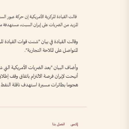
قالت ‌القيادة ​المركزية الأمريكية إن حركة عبور 
المزيد من الضربات على إيران ⁠السبت، مستهدفة موا
وقالت القيادة في بيان "شنت ‌قوات القيادة المرك
المتواصل على ​الملاحة ‌التجارية".
وأضاف ​البيان "بعد الضربات ⁠الأمريكية التي ش
أتيحت ⁠لإيران فرصة الالتزام باتفاق وقف إطلاق 
هجوما بطائرات ​مسيرة استهدف ناقلة النفط ك
إكس
اتصل بنا