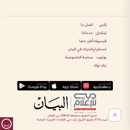
إكس
اتصل بنا
لينكدإن
خدماتنا
فيسبوك
أعلن معنا
انستغرام
اشترك في البيان
يوتيوب
سياسة الخصوصية
تيك توك
جميع الحقوق محفوظة ©
2026
دبي للإعلام
ص.ب 2710، طريق الشيخ زايد، دبي، الإمارات العربية المتحدة