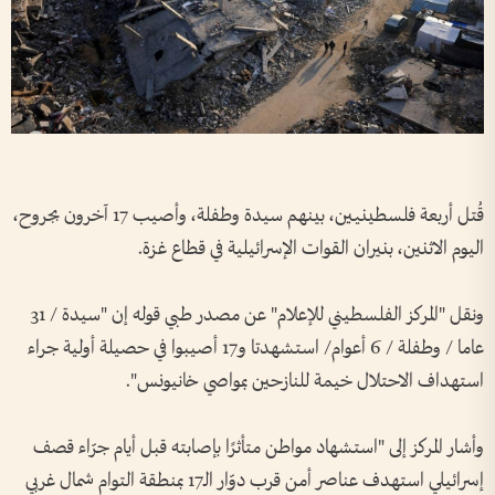
قُتل أربعة فلسطينيين، بينهم سيدة وطفلة، وأصيب 17 آخرون بجروح،
اليوم الاثنين، بنيران القوات الإسرائيلية في قطاع غزة.
ونقل "المركز الفلسطيني للإعلام" عن مصدر طبي قوله إن "سيدة / 31
عاما / وطفلة / 6 أعوام/ استشهدتا و17 أصيبوا في حصيلة أولية جراء
استهداف الاحتلال خيمة للنازحين بمواصي خانيونس".
وأشار المركز إلى "استشهاد مواطن متأثرًا بإصابته قبل أيام جرّاء قصف
إسرائيلي استهدف عناصر أمن قرب دوّار الـ17 بمنطقة التوام شمال غربي