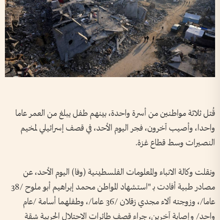
قُتل ثلاثة مواطنين من أسرة واحدة، بينهم طفل يبلغ من العمر عاما
واحدا، وأصيب آخرون، فجر اليوم الأحد، في قصف إسرائيلي لمخيم
النصيرات وسط قطاع غزة.
ونقلت وكالة الانباء والمعلومات الفلسطينية (وفا) اليوم الأحد، عن
مصادر طبية أفادت بـ "استشهاد المواطن محمد إبراهيم أبو ملوح /38
عاما/، وزوجته آلاء مجدي زقلان /36 عاما/، وطفلهما أسامة /عام
واحد/ وإصابة آخرين، جراء قصف طائرات الاحتلال الحربية شقة