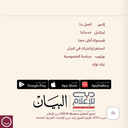
إكس
اتصل بنا
لينكدإن
خدماتنا
فيسبوك
أعلن معنا
انستغرام
اشترك في البيان
يوتيوب
سياسة الخصوصية
تيك توك
جميع الحقوق محفوظة ©
2026
دبي للإعلام
ص.ب 2710، طريق الشيخ زايد، دبي، الإمارات العربية المتحدة