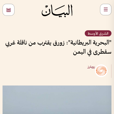
الشرق الأوسط
"البحرية البريطانية": زورق يقترب من ناقلة غربي
سقطرى في اليمن
رويترز