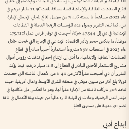
الثقافية، تشير البيانات الصادرة من مؤسسة دبي للبيانات والإحصاء إلى تحقيق
قطاع الصناعات الثقافية والإبداعية قيمة مضافة بلغت 21.96 مليار درهم في
عام 2022، مساهماً بما نسبته 4.6 % من مجمل الناتج المحلي الإجمالي لإمارة
دبي، كما يُبيّن التقرير وصول عدد المؤسسات الربحية العاملة في القطاعات
الإبداعية في دبي إلى 47.544 شركة، أسهمت في توفير فرص عمل لـ175.727
موظفاً، ما يعكس حجم وتأثير الاقتصاد الإبداعي في الإمارة التي نجحت خلال
عام 2023 في استقطاب 898 مشروعاً استثمارياً أجنبياً مباشراً في قطاع
الصناعات الثقافية والإبداعية، ما أدى إلى ارتفاع إجمالي تدفقات رؤوس أموال
مشاريع الاستثمار الأجنبي المباشر في القطاع إلى 11.8 مليار درهم، فيما يؤكد
التقرير أن دبي أصبحت مقراً لأكثر من 40 % من الأعمال الناشئة التي حصدت
تمويلاً بلغ أكثر من مليون دولار، في منطقة الشرق الأوسط وشمال أفريقيا، حيث
تتخذ 306 شركات ناشئة من الإمارة مقراً لها، وهو ما انعكس على مكانتها في
مؤشر المدن الرقمية، وجاءت في المرتبة الـ 15 عالمياً من حيث بيئة الأعمال في قائمة
تضم 30 مدينة على مستوى العالم.
إبداع أدبي