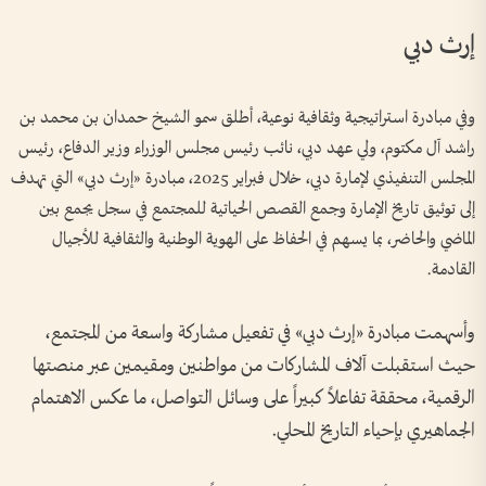
إرث دبي
وفي مبادرة استراتيجية وثقافية نوعية، أطلق سمو الشيخ حمدان بن محمد بن
راشد آل مكتوم، ولي عهد دبي، نائب رئيس مجلس الوزراء وزير الدفاع، رئيس
المجلس التنفيذي لإمارة دبي، خلال فبراير 2025، مبادرة «إرث دبي» التي تهدف
إلى توثيق تاريخ الإمارة وجمع القصص الحياتية للمجتمع في سجل يجمع بين
الماضي والحاضر، بما يسهم في الحفاظ على الهوية الوطنية والثقافية للأجيال
القادمة.
وأسهمت مبادرة «إرث دبي» في تفعيل مشاركة واسعة من المجتمع،
حيث استقبلت آلاف المشاركات من مواطنين ومقيمين عبر منصتها
الرقمية، محققة تفاعلاً كبيراً على وسائل التواصل، ما عكس الاهتمام
الجماهيري بإحياء التاريخ المحلي.