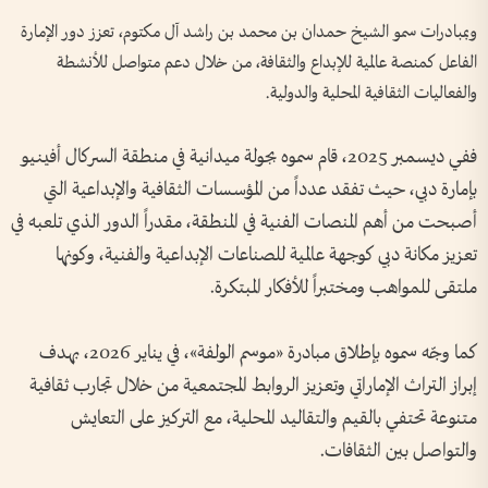
وبمبادرات سمو الشيخ حمدان بن محمد بن راشد آل مكتوم، تعزز دور الإمارة
الفاعل كمنصة عالمية للإبداع والثقافة، من خلال دعم متواصل للأنشطة
والفعاليات الثقافية المحلية والدولية.
ففي ديسمبر 2025، قام سموه بجولة ميدانية في منطقة السركال أفينيو
بإمارة دبي، حيث تفقد عدداً من المؤسسات الثقافية والإبداعية التي
أصبحت من أهم المنصات الفنية في المنطقة، مقدراً الدور الذي تلعبه في
تعزيز مكانة دبي كوجهة عالمية للصناعات الإبداعية والفنية، وكونها
ملتقى للمواهب ومختبراً للأفكار المبتكرة.
كما وجّه سموه بإطلاق مبادرة «موسم الولفة»، في يناير 2026، بهدف
إبراز التراث الإماراتي وتعزيز الروابط المجتمعية من خلال تجارب ثقافية
متنوعة تحتفي بالقيم والتقاليد المحلية، مع التركيز على التعايش
والتواصل بين الثقافات.