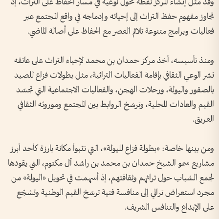
وقد مثّل إنشاء المركز نقطة تحول نوعية في مسار الحفاظ على التراث، إذ
تجاوز مفهوم حفظ التراث إلى إحيائه وإدماجه في واقع المجتمع عبر
فعاليات وبرامج متنوعة تلائم العصر مع الحفاظ على أصالة الماضي.
ومنذ تأسيسه، أخذ مركز حمدان بن محمد لإحياء التراث على عاتقه
نشر الوعي الثقافي بإقامة الفعاليات التراثية، مثل بطولات فزاع للصيد
بالصقور واليولة، ورحلات الهجن، والفعاليات الاجتماعية التي تجسّد
القيم والعادات المحلية، وترسّخ الروابط بين المجتمع وموروثه الثقافي
العريق.
ومن بينها خاصة: «بطولة فزاع لليولة»، التي تتبوأ مكانة بارزة كأحد أبرز
مشاريع سمو الشيخ حمدان بن محمد بن راشد آل مكتوم، التي يقودها
لجمع الشباب حول تراثهم وثقافتهم، إذ أسهمت في تحويل «اليولة» من
مجرد استعراض تراثي إلى منافسة فنية ترسّخ القيم الوطنية وتشجّع
على الإبداع والتنافس الشريف.