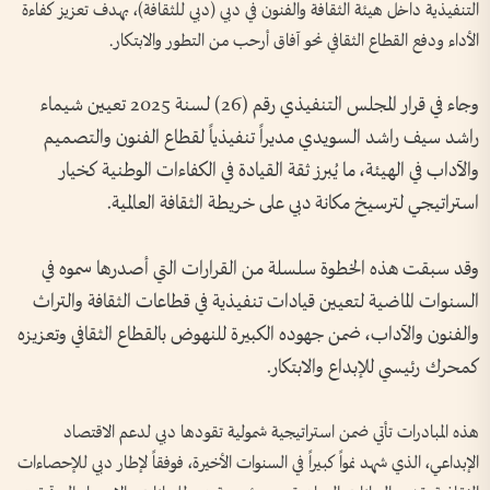
التنفيذية داخل هيئة الثقافة والفنون في دبي (دبي للثقافة)، بهدف تعزيز كفاءة
الأداء ودفع القطاع الثقافي نحو آفاق أرحب من التطور والابتكار.
وجاء في قرار المجلس التنفيذي رقم (26) لسنة 2025 تعيين شيماء
راشد سيف راشد السويدي مديراً تنفيذياً لقطاع الفنون والتصميم
والآداب في الهيئة، ما يُبرز ثقة القيادة في الكفاءات الوطنية كخيار
استراتيجي لترسيخ مكانة دبي على خريطة الثقافة العالمية.
وقد سبقت هذه الخطوة سلسلة من القرارات التي أصدرها سموه في
السنوات الماضية لتعيين قيادات تنفيذية في قطاعات الثقافة والتراث
والفنون والآداب، ضمن جهوده الكبيرة للنهوض بالقطاع الثقافي وتعزيزه
كمحرك رئيسي للإبداع والابتكار.
هذه المبادرات تأتي ضمن استراتيجية شمولية تقودها دبي لدعم الاقتصاد
الإبداعي، الذي شهد نمواً كبيراً في السنوات الأخيرة، فوفقاً لإطار دبي للإحصاءات