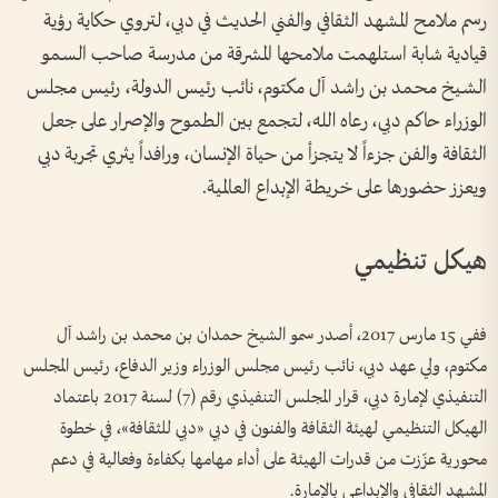
رسم ملامح المشهد الثقافي والفني الحديث في دبي، لتروي حكاية رؤية
قيادية شابة استلهمت ملامحها المشرقة من مدرسة صاحب السـمو
الشـيخ محـمد بن راشد آل مكتوم، نائب رئيس الدولة، رئيس مجلس
الوزراء حاكم دبي، رعاه الله، لتجمع بين الطموح والإصرار على جعل
الثقافة والفن جزءاً لا يتجزأ من حياة الإنسان، ورافداً يثري تجربة دبي
ويعزز حضورها على خريطة الإبداع العالمية.
هيكل تنظيمي
ففي 15 مارس 2017، أصدر سمو الشيخ حمدان بن محمد بن راشد آل
مكتوم، ولي عهد دبي، نائب رئيس مجلس الوزراء وزير الدفاع، رئيس المجلس
التنفيذي لإمارة دبي، قرار المجلس التنفيذي رقم (7) لسنة 2017 باعتماد
الهيكل التنظيمي لهيئة الثقافة والفنون في دبي «دبي للثقافة»، في خطوة
محورية عزّزت من قدرات الهيئة على أداء مهامها بكفاءة وفعالية في دعم
المشهد الثقافي والإبداعي بالإمارة.