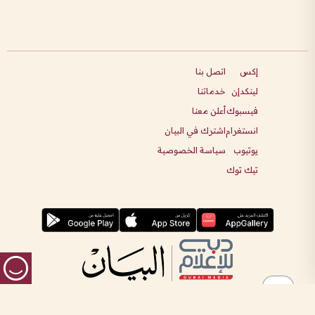
إكس
اتصل بنا
لينكدإن
خدماتنا
فيسبوك
أعلن معنا
انستغرام
اشترك في البيان
يوتيوب
سياسة الخصوصية
تيك توك
جميع الحقوق محفوظة ©
2026
دبي للإعلام
ص.ب 2710، طريق الشيخ زايد، دبي، الإمارات العربية المتحدة