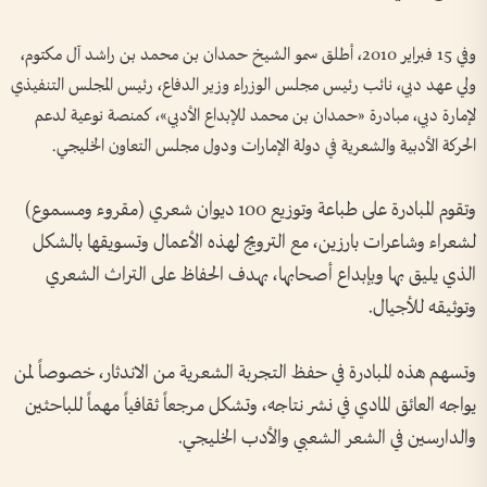
وفي 15 فبراير 2010، أطلق سمو الشيخ حمدان بن محمد بن راشد آل مكتوم،
ولي عهد دبي، نائب رئيس مجلس الوزراء وزير الدفاع، رئيس المجلس التنفيذي
لإمارة دبي، مبادرة «حمدان بن محمد للإبداع الأدبي»، كمنصة نوعية لدعم
الحركة الأدبية والشعرية في دولة الإمارات ودول مجلس التعاون الخليجي.
وتقوم المبادرة على طباعة وتوزيع 100 ديوان شعري (مقروء ومسموع)
لشعراء وشاعرات بارزين، مع الترويج لهذه الأعمال وتسويقها بالشكل
الذي يليق بها وبإبداع أصحابها، بهدف الحفاظ على التراث الشعري
وتوثيقه للأجيال.
وتسهم هذه المبادرة في حفظ التجربة الشعرية من الاندثار، خصوصاً لمن
يواجه العائق المادي في نشر نتاجه، وتشكل مرجعاً ثقافياً مهماً للباحثين
والدارسين في الشعر الشعبي والأدب الخليجي.