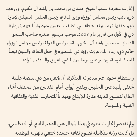
إنجازات متفردة لسمو الشيخ حمدان بن محمد بن راشد آل مكتوم، ولي عهد
دبي، نائب رئيس مجلس الوزراء وزير الدفاع، رئيس المجلس التنفيذي لإمارة
دبي، حققها في مسيرته الحافلة التي انطلقت بتعيين سموه ولياً للعهد في إمارة
دبي في الأول من فبراير عام 2008، بموجب مرسوم أصدره صاحب الســمو
الشــيخ محـمد بن راشد آل مكتوم، نائب رئيس الدولة، رئيس مجلس الوزراء
حاكم دبي، رعاه الله، عززت رؤية دبي المستنيرة في جعل الثقافة والفنون نبضاً
للحياة اليومية، وجسر عبور يربط بين الماضي العريق والمستقبل الواعد.
واستطاع سموه، عبر مبادراته المبتكرة، أن يجعل من دبي منصة عالمية
تحتفي بالمبدعين المحليين وتفتح أبوابها أمام الفنانين من مختلف أنحاء
العالم، لتصبح المدينة منارة للإبداع وميداناً للتجارب الفنية والثقافية
الغنية والمتنوعة.
ولم تقتصر إنجازات سموه في هذا المجال على الدعم المادي أو التنظيمي،
بل كانت رؤية متكاملة تصوغ ثقافة جديدة تحتفي بالهوية الوطنية