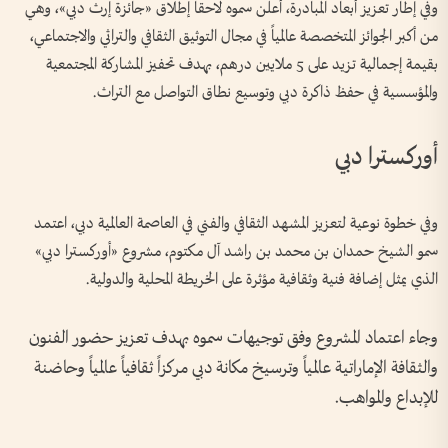
وفي إطار تعزيز أبعاد المبادرة، أعلن سموه لاحقاً إطلاق «جائزة إرث دبي»، وهي
من أكبر الجوائز المتخصصة عالمياً في مجال التوثيق الثقافي والتراثي والاجتماعي،
بقيمة إجمالية تزيد على 5 ملايين درهم، بهدف تحفيز المشاركة المجتمعية
والمؤسسية في حفظ ذاكرة دبي وتوسيع نطاق التواصل مع التراث.
أوركسترا دبي
وفي خطوة نوعية لتعزيز المشهد الثقافي والفني في العاصمة العالمية دبي، اعتمد
سمو الشيخ حمدان بن محمد بن راشد آل مكتوم، مشروع «أوركسترا دبي»
الذي يمثل إضافة فنية وثقافية مؤثرة على الخريطة المحلية والدولية.
وجاء اعتماد المشروع وفق توجيهات سموه بهدف تعزيز حضور الفنون
والثقافة الإماراتية عالمياً وترسيخ مكانة دبي مركزاً ثقافياً عالمياً وحاضنة
للإبداع والمواهب.