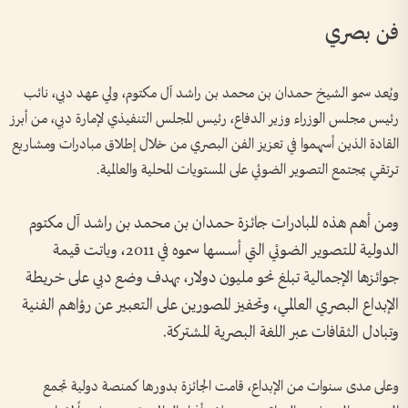
فن بصري
ويُعد سمو الشيخ حمدان بن محمد بن راشد آل مكتوم، ولي عهد دبي، نائب
رئيس مجلس الوزراء وزير الدفاع، رئيس المجلس التنفيذي لإمارة دبي، من أبرز
القادة الذين أسهموا في تعزيز الفن البصري من خلال إطلاق مبادرات ومشاريع
ترتقي بمجتمع التصوير الضوئي على المستويات المحلية والعالمية.
ومن أهم هذه المبادرات جائزة حمدان بن محمد بن راشد آل مكتوم
الدولية للتصوير الضوئي التي أسسها سموه في 2011، وباتت قيمة
جوائزها الإجمالية تبلغ نحو مليون دولار، بهدف وضع دبي على خريطة
الإبداع البصري العالمي، وتحفيز المصورين على التعبير عن رؤاهم الفنية
وتبادل الثقافات عبر اللغة البصرية المشتركة.
وعلى مدى سنوات من الإبداع، قامت الجائزة بدورها كمنصة دولية تجمع