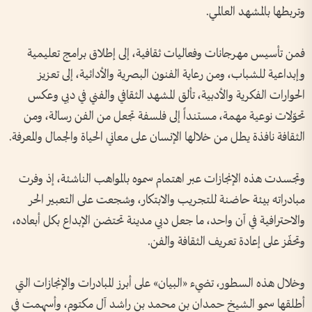
وتربطها بالمشهد العالمي.
فمن تأسيس مهرجانات وفعاليات ثقافية، إلى إطلاق برامج تعليمية
وإبداعية للشباب، ومن رعاية الفنون البصرية والأدائية، إلى تعزيز
الحوارات الفكرية والأدبية، تألق المشهد الثقافي والفني في دبي وعكس
تحوّلات نوعية مهمة، مستنداً إلى فلسفة تجعل من الفن رسالة، ومن
الثقافة نافذة يطل من خلالها الإنسان على معاني الحياة والجمال والمعرفة.
وتجسدت هذه الإنجازات عبر اهتمام سموه بالمواهب الناشئة، إذ وفرت
مبادراته بيئة حاضنة للتجريب والابتكار، وشجعت على التعبير الحر
والاحترافية في آن واحد، ما جعل دبي مدينة تحتضن الإبداع بكل أبعاده،
وتحفّز على إعادة تعريف الثقافة والفن.
وخلال هذه السطور، تضيء «البيان» على أبرز المبادرات والإنجازات التي
أطلقها سمو الشيخ حمدان بن محمد بن راشد آل مكتوم، وأسهمت في