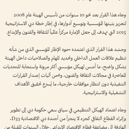
وجاء هذا القرار بعد نحو 10 سنوات من تأسيس الهيئة عام 2008
لتعزيز بنيتها المؤسسية وتوسيع أدوارها، في إطار خطة دبي الاستراتيجية
2015 التي تهدف إلى جعل الإمارة مركزاً عالمياً للثقافة والفنون والإبداع.
وجسّد هذا القرار الذي اعتمده سموه الإطار المؤسسي الذي من شأنه
تنظيم علاقات العمل الداخلي وتحديد المهام والصلاحيات داخل الهيئة
بشكل واضح، ما أسّس لهيكل مؤسسي أكثر مرونة واستجابة للتحديات
المعاصرة في مجالات الثقافة والفنون، وضمن آليات إصدار القرارات
التنفيذية دون انتظار موافقات خارجية، ما يُسرّع تحقيق الأهداف
التشغيلية والاستراتيجية.
وجاء اعتماد الهيكل التنظيمي في سياق سعي حكومة دبي إلى تطوير
وإثراء القطاع الثقافي كجزء لا يتجزأ من أجندة دبي الاقتصادية D33،
الهادفة إلى مضاعفة قطاع الاقتصاد الإبداعي خلال السنوات المقبلة من