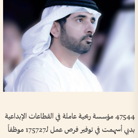
47544 مؤسسة ربحية عاملة في القطاعات الإبداعية
بدبي أسهمت في توفير فرص عمل لـ175727 موظفاً