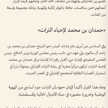
المصورين المحترفين والهواة من مختلف أنحاء العالم، وتمنحهم فرصاً لإبراز
أعمالهم ضمن منافسات حافلة بالجوائز المالية والمهنية، وذلك بمجموعة واسعة
من الفئات.
«حمدان بن محمد لإحياء التراث»
وفي السادس من أبريل عام 2013، أصدر سمو الشيخ حمدان بن محمد بن
راشد آل مكتوم، ولي عهد دبي، نائب رئيس مجلس الوزراء وزير الدفاع، رئيس
المجلس التنفيذي لإمارة دبي، القرار رقم (1) لإنشاء مركز حمدان بن محمد
لإحياء التراث، ليكون مركزاً متفرداً في رعاية التراث الإماراتي، وعنواناً بارزاً في
استمرار الحضارة الثقافية للمجتمع الإماراتي في العصر الحديث.
وجاء هذا القرار تأكيداً لإيمان سموه بأن التراث جزء أساسي من الهوية
الوطنية وضرورة حضوره في حياة الأجيال الحالية والمستقبلية.