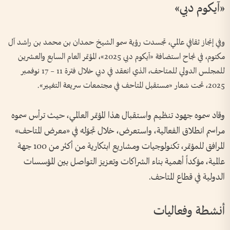
«آيكوم دبي»
وفي إنجاز ثقافي عالمي، تجسدت رؤية سمو الشيخ حمدان بن محمد بن راشد آل
مكتوم، في نجاح استضافة «آيكوم دبي 2025»، المؤتمر العام السابع والعشرين
للمجلس الدولي للمتاحف، الذي انعقد في دبي خلال فترة 11 – 17 نوفمبر
2025، تحت شعار «مستقبل المتاحف في مجتمعات سريعة التغيير».
وقاد سموه جهود تنظيم واستقبال هذا المؤتمر العالمي، حيث ترأس سموه
مراسم انطلاق الفعالية، واستعرض، خلال تجوّله في «معرض المتاحف»
المرافق للمؤتمر، تكنولوجيات ومشاريع ابتكارية من أكثر من 100 جهة
عالمية، مؤكداً أهمية بناء الشراكات وتعزيز التواصل بين المؤسسات
الدولية في قطاع المتاحف.
أنشطة وفعاليات