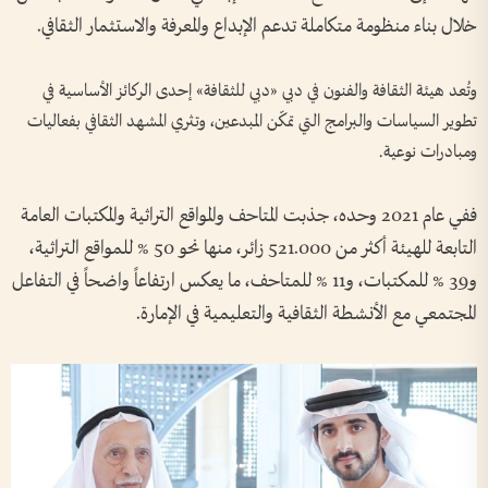
خلال بناء منظومة متكاملة تدعم الإبداع والمعرفة والاستثمار الثقافي.
وتُعد هيئة الثقافة والفنون في دبي «دبي للثقافة» إحدى الركائز الأساسية في
تطوير السياسات والبرامج التي تمكّن المبدعين، وتثري المشهد الثقافي بفعاليات
ومبادرات نوعية.
ففي عام 2021 وحده، جذبت المتاحف والمواقع التراثية والمكتبات العامة
التابعة للهيئة أكثر من 521.000 زائر، منها نحو 50 % للمواقع التراثية،
و39 % للمكتبات، و11 % للمتاحف، ما يعكس ارتفاعاً واضحاً في التفاعل
المجتمعي مع الأنشطة الثقافية والتعليمية في الإمارة.