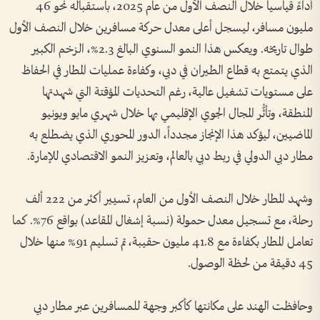
أداءً قياسياً خلال النصف الأول من عام 2025، باستقباله نحو 46
مليون مسافر، ليسجل أعلى معدل حركة مسافرين خلال النصف الأول
طوال تاريخه. ويعكس هذا النمو السنوي البالغ 2.3%، الزخم الكبير
الذي يتمتع به قطاع الطيران في دبي، وكفاءة عمليات المطار في الحفاظ
على مستويات تشغيل عالية، رغم التحديات المؤقتة التي شهدتها
المنطقة، وتأثُّر المجال الجوي الإقليمي بها خلال شهري مايو ويونيو
الماضيين، ليؤكد هذا الإنجاز مجدداً، الدور المحوري الذي يضطلع به
مطار دبي الدولي في ربط دبي بالعالم، وتعزيز النمو الاقتصادي للإمارة.
وشهد المطار خلال النصف الأول من العام، تسيير أكثر من 222 ألف
رحلة، مع تسجيل معدل حمولة (نسبة إشغال المقاعد) بواقع 76%. كما
تعامل المطار بكفاءة مع 41.8 مليون حقيبة، تم تسليم 91% منها خلال
45 دقيقة من لحظة الوصول.
وحافظت الهند على مكانتها كأكبر وجهة للمسافرين عبر مطار دبي