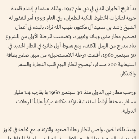
بدأ تاريخ الطيران المدني في دبي عام 1937، وذلك عندما تم إنشاء قاعدة
جوية لطائرات الخطوط الملكية للطيران، وفي العام 1959 أمر المغفور له
الشيخ راشد بن سعيد آل مكتوم، طيب الله ثراه، بالبدء في أعمال
تصميم مطار مدني وبنائه وتجهيزه، وتضمنت المرحلة الأولى من المشروع
بناء مدرج من الرمل المكثف، ومع هبوط أول طائرة في المطار الجديد في
30 سبتمبر 1960، أقلعت «رحلة اللامستحيل» من مبنى صغير بطاقة
استيعابية 200 مسافر، ليصبح المطار اليوم قلب التجارة والسفر
والابتكار.
ورحب مطار دبي الدولي منذ 30 سبتمبر 1960 بما يقارب 1.4 مليار
مسافر، محققاً أرقاماً استثنائية، تؤكد مكانته مركزاً عالمياً للرحلات
الدولية.
ومنذ ذلك الحين، واصل المطار رحلة الصعود والارتقاء، مع نجاحه في تجاوز