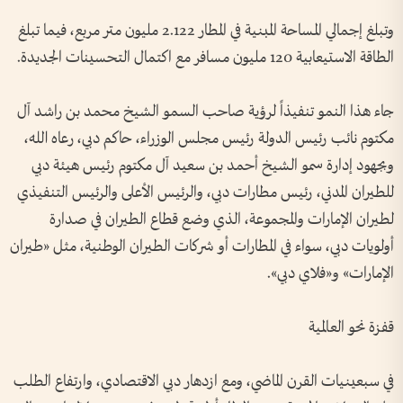
وتبلغ إجمالي المساحة المبنية في المطار 2.122 مليون متر مربع، فيما تبلغ
الطاقة الاستيعابية 120 مليون مسافر مع اكتمال التحسينات الجديدة.
جاء هذا النمو تنفيذاً لرؤية صاحب السمو الشيخ محمد بن راشد آل
مكتوم نائب رئيس الدولة رئيس مجلس الوزراء، حاكم دبي، رعاه الله،
وبجهود إدارة سمو الشيخ أحمد بن سعيد آل مكتوم رئيس هيئة دبي
للطيران المدني، رئيس مطارات دبي، والرئيس الأعلى والرئيس التنفيذي
لطيران الإمارات والمجموعة، الذي وضع قطاع الطيران في صدارة
أولويات دبي، سواء في المطارات أو شركات الطيران الوطنية، مثل «طيران
الإمارات» و«فلاي دبي».
قفزة نحو العالمية
في سبعينيات القرن الماضي، ومع ازدهار دبي الاقتصادي، وارتفاع الطلب