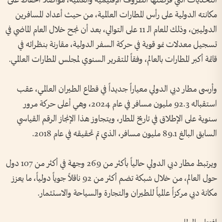
التحديات التي فرضتها الظروف الإقليمية والعالمية، مواصلاً الحفاظ على
مكانته الدولية على رأس المطارات العالمية، من حيث أعداد المسافرين
الدوليين، وذلك للعام الـ 11 على التوالي، بعد أن نجح خلال العام الماضي في
تسجيل معدلات نمو قوية في حركة السفر الدولية، مقارنة بنظرائه في
قائمة أكبر المطارات بالعالم، وفقاً للتقرير السنوي لمجلس المطارات العالمي.
وأرسى مطار دبي الدولي معياراً جديداً في قطاع الطيران العالمي، عقب
استقباله 92.3 مليون مسافر في عام 2024، وهي أعلى حركة مرور
سنوية على الإطلاق في تاريخ المطار، ويتجاوز هذا الإنجاز الرقم القياسي
السابق البالغ 89.1 مليون مسافر، الذي تم تحقيقه في عام 2018.
ويرتبط مطار دبي الدولي حالياً بأكثر من 269 وجهة في أكثر من 107 دول
حول العالم، من خلال شبكة تضم أكثر من 92 ناقلاً جوياً دولياً، ما يعزز
مكانة دبي مركزاً عالمياً للطيران والتجارة والسياحة والاستثمار.