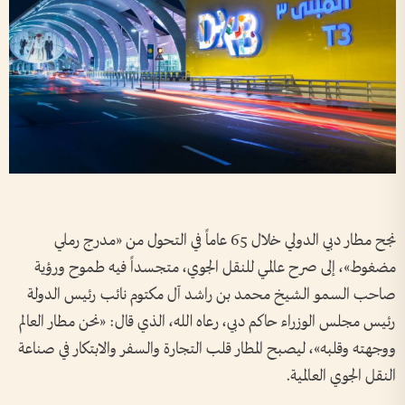
نجح مطار دبي الدولي خلال 65 عاماً في التحول من «مدرج رملي
مضغوط»، إلى صرح عالمي للنقل الجوي، متجسداً فيه طموح ورؤية
صاحب السمو الشيخ محمد بن راشد آل مكتوم نائب رئيس الدولة
رئيس مجلس الوزراء حاكم دبي، رعاه الله، الذي قال: «نحن مطار العالم
ووجهته وقلبه»، ليصبح المطار قلب التجارة والسفر والابتكار في صناعة
النقل الجوي العالمية.