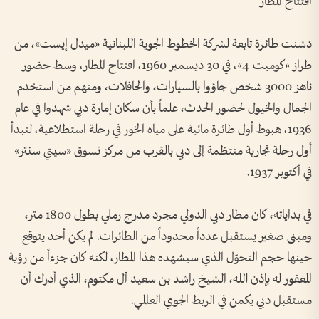
افتتاح المطار
دشنت طائرة تابعة لشركة الخطوط الجوية اللبنانية «ميدل إيست»، من
طراز «كوميت 4»، في 30 ديسمبر 1960، افتتاح المطار، وسط حضور
ناهز 3000 شخص جاؤوا بالسيارات، والحافلات، ومنهم من استخدم
الجمال والخيول لحضور الحدث، علماً بأن سكان إمارة دبي شهدوا في عام
1936، هبوط أول طائرة مائية على مياه الخور في رحلة استطلاعية، لتبدأ
أول رحلة تجارية منتظمة إلى دبي بالقرب من مركز تسوق «سيتي سنتر»
في أكتوبر 1937.
في بداياته، كان مطار دبي الدولي مجرد مدرج رملي بطول 1800 متر،
ومبنى صغير يستقبل عدداً محدوداً من الطائرات. لم يكن أحد يتوقع
حينها حجم التحوّل الذي سيشهده هذا المطار، لكنه كان جزءاً من رؤية
المغفور له بإذن الله، الشيخ راشد بن سعيد آل مكتوم، الذي أدرك أن
مستقبل دبي يكمن في الربط الجوي العالمي.