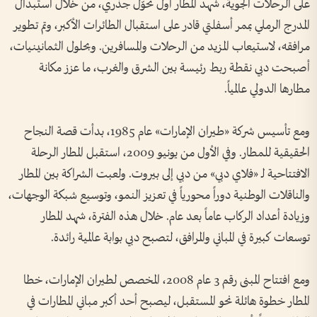
على الرحلات الجوية، شهد المطار أول تحوّل جذري، من خلال استبدال
المدرج الرملي بممر أسفلتي قادر على استقبال الطائرات الأكبر، وتم تطوير
مرافقه، لاستيعاب المزيد من الرحلات والمسافرين. وبحلول الثمانينيات،
أصبحت دبي نقطة ربط رئيسة بين الشرق والغرب، ما عزز مكانة
مطارها الدولي عالمياً.
ومع تأسيس شركة «طيران الإمارات» عام 1985، بدأت قصة النجاح
الحقيقية للمطار. وفي الأول من يونيو 2009، استقبل المطار الرحلة
الافتتاحية لـ «فلاي دبي» من دبي إلى بيروت. ولعبت الشراكة بين المطار
والناقلات الوطنية دوراً محورياً في تعزيز النمو، وتوسيع شبكة الوجهات،
وزيادة أعداد الركاب عاماً بعد عام. خلال هذه الفترة، شهد المطار
توسعات كبيرة في المباني والمرافق، لتصبح دبي بوابة عالمية رائدة.
ومع افتتاح المبنى رقم 3 عام 2008، المخصص لطيران الإمارات، خطا
المطار خطوة هائلة نحو المستقبل، ليصبح أحد أكبر مباني المطارات في