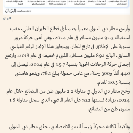
وأرسى مطار دبي الدولي معياراً جديداً في قطاع الطيران العالمي، عقب
استقباله 92.3 مليون مسافر في عام 2024، وهي أعلى حركة مرور
سنوية على الإطلاق في تاريخ المطار. ويتجاوز هذا الإنجاز الرقم القياسي
السابق، البالغ 89.1 مليون مسافر، الذي تم تحقيقه في عام 2018، وارتفع
إجمالي حركة الرحلات الجوية بنسبة 5.7% في عام 2024، ليصل إلى
440 ألفاً و300 رحلة، مع عامل حمولة يبلغ 78.1، وبنمو هامشي
بنسبة 0.3% للعام.
ونجح مطار دبي الدولي في مناولة 2.2 مليون طن من البضائع خلال عام
2024، بزيادة نسبتها 22% على العام الماضي، الذي سجل مناولة 1.8
مليون طن من البضائع.
وتأكيداً لمكانته محركاً رئيساً للنمو الاقتصادي، حقّق مطار دبي الدولي