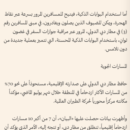
أما استخدام البوابات الذكية، فيتيح للمسافرين المرور بسرعة عبر نقاط
الهجرة، ويمكن للضيوف الذين يصلون ويغادرون، في مبنى المسافرين رقم
(3) في مطار دبي الدولي، المرور عبر مراقبة جوازات السفر في غضون
ثوانٍ، باستخدام البوابات الذكية المحسنة، التي تتميز بعملية جديدة من
دون تلامس.
المسارات الجوية
حافظ مطار دبي الدولي على صدارته الإقليمية، مستحوذاً على نحو 70%
من المسارات الأكثر ازدحاماً في المنطقة خلال شهر يوليو الماضي، مؤكداً
مكانته مركزاً محورياً لحركة الطيران العالمية.
وأظهرت بيانات حصلت عليها «البيان»، أن 7 من أكبر 10 مسارات
ازدحاماً إقليمياً، تنطلق من مطار دبي، أو تتجه إليه، الأمر الذي يؤكد أن