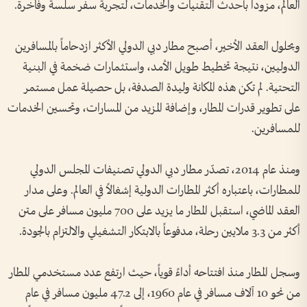
العالم، مزوداً بأحدث التقنيات والخدمات، لتجربة سفر سلسة وفاخرة.
وبحلول العقد الأخير، أصبح مطار دبي الدولي الأكثر ازدحاماً بالمسافرين
الدوليين، نتيجة تخطيط طويل الأمد، واستثمارات ضخمة في البنية
التحتية. لم تكن هذه المكانة وليدة الصدفة، بل حصيلة عمل مستمر
على تطوير قدرات المطار، وإضافة المزيد من المسارات، وتحسين الخدمات
للمسافرين.
ومنذ عام 2014، تصدّر مطار دبي الدولي تصنيفات المجلس الدولي
للمطارات، باعتباره أكثر المطارات الدولية إشغالاً في العالم. وعلى مدار
العقد الماضي، استقبل المطار ما يزيد على 700 مليون مسافر على متن
أكثر من 3.3 ملايين رحلة، مدفوعاً بالابتكار التشغيلي والالتزام بالجودة.
وسجل المطار منذ افتتاحه أداءً قوياً، حيث ارتفع عدد مستخدمي المطار
من نحو 10 آلاف مسافر في عام 1960، إلى 47.2 مليون مسافر في عام