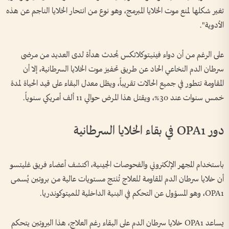
تغير شكلها لمنع موت الخلايا المبرمج، وهو نوع من انتحار الخلايا الناجم عن هذه
الأدوية".
على الرغم من أن دواء فينيتوكلاتكس يُحدث هدأة لدى العديد من مرضى
سرطان الدم النخاعي الحاد عن طريق تحفيز موت الخلايا السرطانية، إلا أن
المقاومة تتطور في جميع الحالات تقريباً، ويظل معدل البقاء على قيد الحياة لمدة
خمس سنوات عند 30%، ويقتل هذا المرض حوالي 11 ألف أمريكي سنوياً.
دور OPA1 في بقاء الخلايا السرطانية
باستخدام المجهر الإلكتروني والفحوصات الجينية، اكتشف أعضاء فريق غليتسو
أن خلايا سرطان الدم المقاومة للعلاج تُنتج مستويات عالية من بروتين يُسمى
OPA1، وهو المسؤول عن التحكم في البنية الداخلية للميتوكوندريا.
يساعد OPA1 خلايا سرطان الدم على البقاء رغم العلاج، هذا البروتين يتحكم