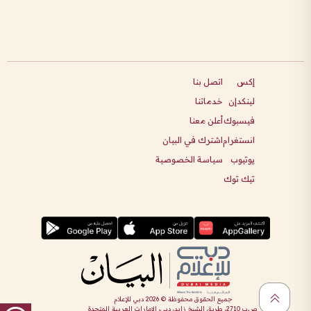
إكس
اتصل بنا
لينكدإن
خدماتنا
فيسبوك
أعلن معنا
انستغرام
اشترك في البيان
يوتيوب
سياسة الخصوصية
تيك توك
جميع الحقوق محفوظة ©
2026
دبي للإعلام
ص.ب 2710، طريق الشيخ زايد، دبي، الإمارات العربية المتحدة