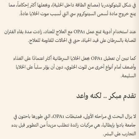
في شكل الميتوكوندريا (مصانع الطاقة داخل الخلية)، ويجعلها أكثر إحكاماً، مما
يمنع خروج مادة تُسمى السيتوكروم سي التي تُسبب موت الخلايا عادةً.
عند استخدام أدوية تمنع عمل OPA1 مع العلاج المعتاد، زادت مدة بقاء الفئران
المصابة بالسرطان على قيد الحياة، حتى في الحالات المقاومة للعلاج.
كما تبين أن تعطيل OPA1 يجعل الخلايا السرطانية أكثر اعتمادًا على الغذاء
وأضعف أمام أنواع أخرى من الموت الخلوي، دون أن يؤثر سلباً على الخلايا
السليمة.
تقدم مبكر .. لكنه واعد
لا يزال البحث في مراحله الأولى، فمثبطات OPA1، التي طورها باحثون في
جامعة بادوا بإيطاليا، هي مركبات رائدة تتطلب مزيداً من التطوير قبل بدء
التجارب على البشر.