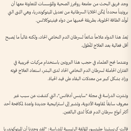
وجد فريق البحث من جامعة روتجرز الصحية والمؤسسات المتعاونة معها أن
بروتيناً محدداً يُمكّن الخلايا السرطانية من تعديل الميتوكوندريا، وهي البُنى التي
تُولّد الطاقة الخلوية، بطريقة تحميها من دواء فينيتوكلاتس.
يُعدّ هذا الدواء علاجاً شائعاً لسرطان الدم النخاعي الحاد، ولكنه غالباً ما يُصبح
أقل فعالية بعد العلاج المُطوّل.
وعندما نجح العلماء في حجب هذا البروتين باستخدام مركبات تجريبية في
الفئران الحاملة لسرطان الدم النخاعي الحاد لدى البشر، استعاد العلاج قوته
وزاد بشكل كبير من معدلات البقاء على قيد الحياة.
ونشرت الدراسة في مجلة "ساينس أدفانس"، التي كشفت عن سبب غير
معروف سابقاً لمقاومة الأدوية، وتشير إلى استراتيجية جديدة واعدة لمكافحة أحد
أكثر أنواع سرطان الدم فتكاً لدى البالغين.
قالت كريستينا جليتسو، المؤلفة الرئيسية للدراسة: "لقد وجدنا أن الميتوكوندريا