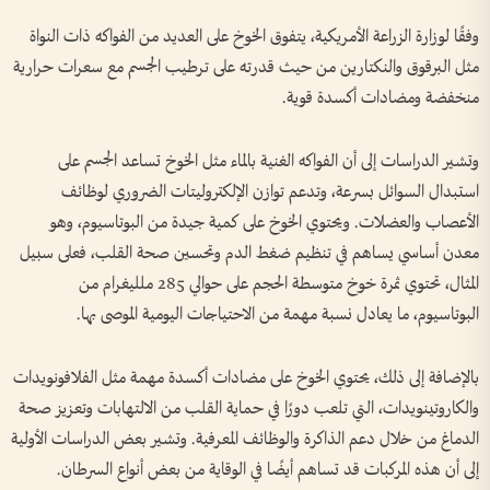
وفقًا لوزارة الزراعة الأمريكية، يتفوق الخوخ على العديد من الفواكه ذات النواة
مثل البرقوق والنكتارين من حيث قدرته على ترطيب الجسم مع سعرات حرارية
منخفضة ومضادات أكسدة قوية.
وتشير الدراسات إلى أن الفواكه الغنية بالماء مثل الخوخ تساعد الجسم على
استبدال السوائل بسرعة، وتدعم توازن الإلكتروليتات الضروري لوظائف
الأعصاب والعضلات. ويحتوي الخوخ على كمية جيدة من البوتاسيوم، وهو
معدن أساسي يساهم في تنظيم ضغط الدم وتحسين صحة القلب، فعلى سبيل
المثال، تحتوي ثمرة خوخ متوسطة الحجم على حوالي 285 ملليغرام من
البوتاسيوم، ما يعادل نسبة مهمة من الاحتياجات اليومية الموصى بها.
بالإضافة إلى ذلك، يحتوي الخوخ على مضادات أكسدة مهمة مثل الفلافونويدات
والكاروتينويدات، التي تلعب دورًا في حماية القلب من الالتهابات وتعزيز صحة
الدماغ من خلال دعم الذاكرة والوظائف المعرفية. وتشير بعض الدراسات الأولية
إلى أن هذه المركبات قد تساهم أيضًا في الوقاية من بعض أنواع السرطان.