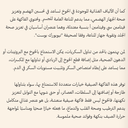
كما أن الألياف الغذائية الموجودة في الخوخ تساعد في تحسين الهضم وتعزيز
صحة الجهاز الهضمي، مما يدعم المناعة العامة للجسم. وتحتوي الفاكهة على
فيتامين سي وفيتامين أ بنسبة معتدلة، وهما عنصران أساسيان في تعزيز صحة
الجلد وتقوية جهاز المناعة، وفقا لصحيفة "نيويورك بوست".
لمن يهتمون بالحد من تناول السكريات، يمكن الاستمتاع بالخوخ مع البروتينات أو
الدهون الصحية، مثل إضافة قطع الخوخ إلى الزبادي أو تناولها مع المكسرات،
مما يساعد على إبطاء امتصاص السكر وتثبيت مستويات السكر في الدم.
توفر هذه الفاكهة الصيفية خيارات متعددة للاستمتاع بها، سواء بتناولها
طازجة أو إضافتها إلى السلطات، العصائر، أو حتى شويها مع التوابل لتعزيز
نكهتها، فالخوخ ليس فقط فاكهة صيفية منعشة، بل هو عنصر غذائي متكامل
يدعم الترطيب وصحة القلب والدماغ، ما يجعله خيارًا صحيًا ومناسبًا لمواجهة
حرارة الصيف بنكهة وفوائد صحية ملموسة.