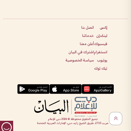
إكس
اتصل بنا
لينكدإن
خدماتنا
فيسبوك
أعلن معنا
انستغرام
اشترك في البيان
يوتيوب
سياسة الخصوصية
تيك توك
جميع الحقوق محفوظة ©
2026
دبي للإعلام
ص.ب 2710، طريق الشيخ زايد، دبي، الإمارات العربية المتحدة