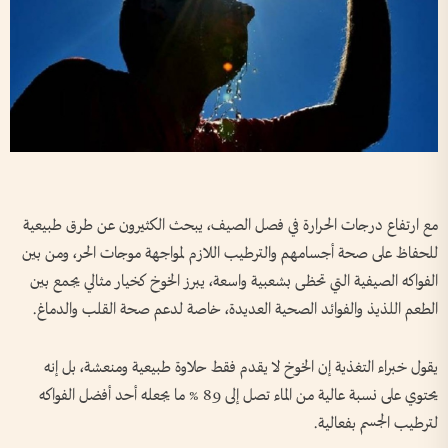
مع ارتفاع درجات الحرارة في فصل الصيف، يبحث الكثيرون عن طرق طبيعية
للحفاظ على صحة أجسامهم والترطيب اللازم لمواجهة موجات الحر، ومن بين
الفواكه الصيفية التي تحظى بشعبية واسعة، يبرز الخوخ كخيار مثالي يجمع بين
الطعم اللذيذ والفوائد الصحية العديدة، خاصة لدعم صحة القلب والدماغ.
يقول خبراء التغذية إن الخوخ لا يقدم فقط حلاوة طبيعية ومنعشة، بل إنه
يحتوي على نسبة عالية من الماء تصل إلى 89 % ما يجعله أحد أفضل الفواكه
لترطيب الجسم بفعالية.