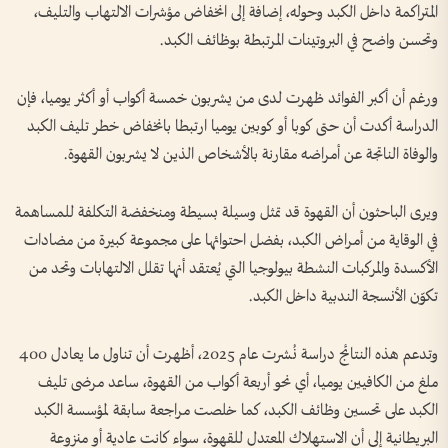
المتراكمة داخل الكبد وحوله، إضافة إلى انخفاض مؤشرات الالتهاب والتليف،
وتحسن واضح في البروتينات المرتبطة بوظائف الكبد.
ورغم أن أكبر الفوائد ظهرت لدى من يشربون خمسة أكواب أو أكثر يوميا، فإن
الدراسة أكدت أن حتى كوبا أو كوبين يوميا ارتبطا بانخفاض خطر تليف الكبد
والوفاة الناتجة عن أمراضه مقارنة بالأشخاص الذين لا يشربون القهوة.
ويرى الباحثون أن القهوة قد تمثل وسيلة بسيطة ومنخفضة التكلفة للمساهمة
في الوقاية من أمراض الكبد، بفضل احتوائها على مجموعة كبيرة من مضادات
الأكسدة والمركبات النشطة بيولوجيا التي يُعتقد أنها تقلل الالتهابات وتحد من
تكوّن الأنسجة الندبية داخل الكبد.
وتدعم هذه النتائج دراسة نُشرت عام 2025، أظهرت أن تناول ما يعادل 400
ملغ من الكافيين يوميا، أي نحو أربعة أكواب من القهوة، ساعد مرضى تليف
الكبد على تحسين وظائف الكبد، كما خلصت مراجعة سابقة لمؤسسة الكبد
البريطانية إلى أن الاستهلاك المعتدل للقهوة، سواء كانت عادية أو منزوعة