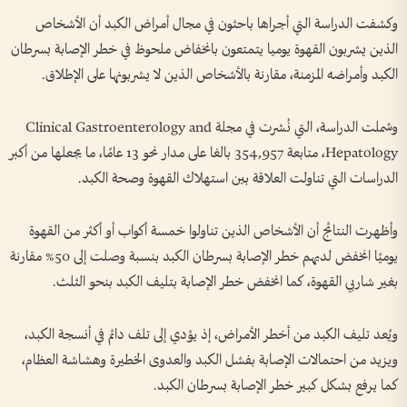
وكشفت الدراسة التي أجراها باحثون في مجال أمراض الكبد أن الأشخاص
الذين يشربون القهوة يوميا يتمتعون بانخفاض ملحوظ في خطر الإصابة بسرطان
الكبد وأمراضه المزمنة، مقارنة بالأشخاص الذين لا يشربونها على الإطلاق.
وشملت الدراسة، التي نُشرت في مجلة Clinical Gastroenterology and
Hepatology، متابعة 354,957 بالغا على مدار نحو 13 عامًا، ما يجعلها من أكبر
الدراسات التي تناولت العلاقة بين استهلاك القهوة وصحة الكبد.
وأظهرت النتائج أن الأشخاص الذين تناولوا خمسة أكواب أو أكثر من القهوة
يوميًا انخفض لديهم خطر الإصابة بسرطان الكبد بنسبة وصلت إلى 50% مقارنة
بغير شاربي القهوة، كما انخفض خطر الإصابة بتليف الكبد بنحو الثلث.
ويُعد تليف الكبد من أخطر الأمراض، إذ يؤدي إلى تلف دائم في أنسجة الكبد،
ويزيد من احتمالات الإصابة بفشل الكبد والعدوى الخطيرة وهشاشة العظام،
كما يرفع بشكل كبير خطر الإصابة بسرطان الكبد.