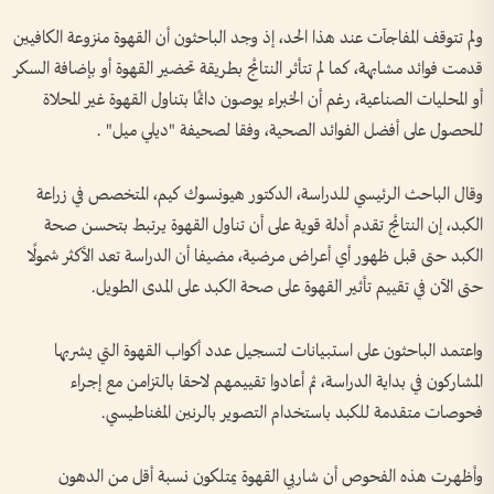
ولم تتوقف المفاجآت عند هذا الحد، إذ وجد الباحثون أن القهوة منزوعة الكافيين
قدمت فوائد مشابهة، كما لم تتأثر النتائج بطريقة تحضير القهوة أو بإضافة السكر
أو المحليات الصناعية، رغم أن الخبراء يوصون دائمًا بتناول القهوة غير المحلاة
للحصول على أفضل الفوائد الصحية، وفقا لصحيفة "ديلي ميل" .
وقال الباحث الرئيسي للدراسة، الدكتور هيونسوك كيم، المتخصص في زراعة
الكبد، إن النتائج تقدم أدلة قوية على أن تناول القهوة يرتبط بتحسن صحة
الكبد حتى قبل ظهور أي أعراض مرضية، مضيفا أن الدراسة تعد الأكثر شمولًا
حتى الآن في تقييم تأثير القهوة على صحة الكبد على المدى الطويل.
واعتمد الباحثون على استبيانات لتسجيل عدد أكواب القهوة التي يشربها
المشاركون في بداية الدراسة، ثم أعادوا تقييمهم لاحقا بالتزامن مع إجراء
فحوصات متقدمة للكبد باستخدام التصوير بالرنين المغناطيسي.
وأظهرت هذه الفحوص أن شاربي القهوة يمتلكون نسبة أقل من الدهون