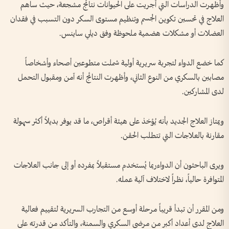
وأظهرت الدراسات التي أُجريت على الحيوانات نتائج مشجعة، حيث ساهم
العلاج في تحسين تكوين الجسم وتنظيم مستوى السكر دون التسبب في فقدان
العضلات أو مشكلات هضمية ملحوظة وفق ديلي ساينس.
كما خضع الدواء لتجربة سريرية أولية شملت متطوعين أصحاء وأشخاصاً
مصابين بالسكري من النوع الثاني، وأظهرت النتائج أنه آمن ومقبول التحمل
لدى المشاركين.
ويمتاز العلاج الجديد بأنه يُؤخذ على هيئة أقراص، ما قد يوفر بديلاً أكثر سهولة
مقارنة بالعلاجات التي تتطلب الحقن.
ويرى الباحثون أن الدواءربما يُستخدم مستقبلاً بمفرده أو إلى جانب العلاجات
المتوافرة حالياً، نظراً لاختلاف آلية عمله.
ومن المقرر أن تبدأ قريباً مرحلة أوسع من التجارب السريرية لتقييم فعالية
العلاج لدى أعداد أكبر من مرضى السكري والسمنة، والتأكد من قدرته على