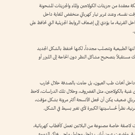
كة معقدة من جزيئات الكولاجين والماء والجزيئات المشحونة
الوقت نفسه، وعند تمرير تيار كهربائي منخفض للغاية داخل
لقرنية، ما يؤدي إلى إضعاف الروابط الجزيئية التي تحافظ على
.
حالتها الطبيعية وتتصلب مجدداً، لكنها تحتفظ بالشكل الجديد
ك مستقبلاً بتصحيح مشاكل النظر دون الحاجة إلى الليزر أو
اساً داخل أبحاث طب العيون، بل جاءت بالصدفة خلال تجارب
 غنية بالكولاجين، مثل الغضروف، وخلال تلك الدراسات، لاحظ
 كهربائي ضعيف يمكن أن تجعل الأنسجة أكثر مرونة بشكل مؤقت،
رنية، نظراً لحساسيتها الكبيرة لأي تغير بسيط في الشكل.
ت لاصقة خاصة مصنوعة من البلاتين تعمل كأقطاب كهربائية،
نية. ووُضعت عيون أرانب داخل محلول ملحي يحاكي الدموع