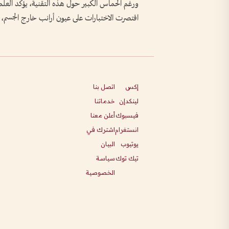
ورغم الحماس الكبير حول هذه التقنية، يؤكد العلماء 
اقتصرت الاختبارات على عيون أرانب خارج الجسم، ولم 
إكس
اتصل بنا
لينكدإن
خدماتنا
فيسبوك
أعلن معنا
انستغرام
اشترك في
يوتيوب
البيان
تيك توك
سياسة
الخصوصية