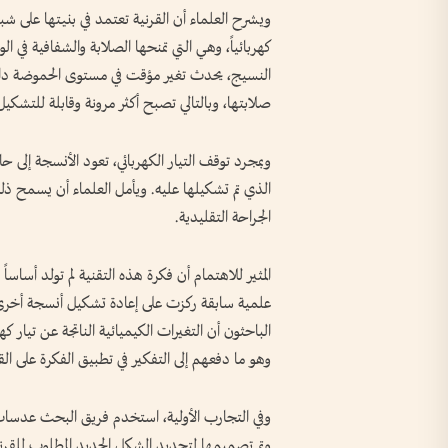
ويشرح العلماء أن القرنية تعتمد في بنيتها على شب
كهربائياً، وهي التي تمنحها الصلابة والشفافية في 
النسيج، يحدث تغير مؤقت في مستوى الحموضة داخل ا
صلابتها، وبالتالي تصبح أكثر مرونة وقابلة للتشكيل
وبمجرد توقف التيار الكهربائي، تعود الأنسجة إلى 
الذي تم تشكيلها عليه. ويأمل العلماء أن يسمح ذل
الجراحة التقليدية.
المثير للاهتمام أن فكرة هذه التقنية لم تولد أس
علمية سابقة ركزت على إعادة تشكيل أنسجة أخرى
الباحثون أن التغيرات الكيميائية الناتجة عن تيار
وهو ما دفعهم إلى التفكير في تطبيق الفكرة على الق
وفي التجارب الأولية، استخدم فريق البحث عدسا
وتم تصميمها لتحديد الشكل الجديد المطلوب للقر