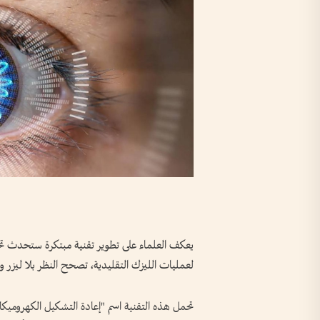
يعكف العلماء على تطوير تقنية مبتكرة ستحدث تحولاً
لعمليات الليزك التقليدية، تصحح النظر بلا ليزر و