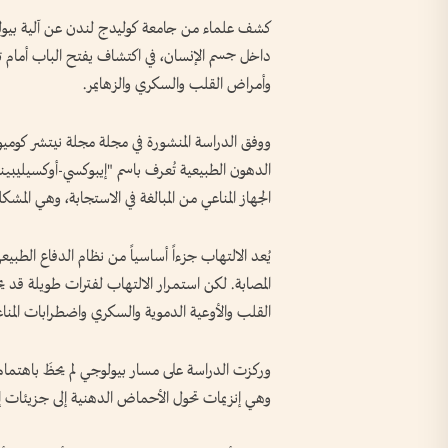
كشف علماء من جامعة كوليدج لندن عن آلية بيولوج
داخل جسم الإنسان، في اكتشاف يفتح الباب أمام تط
وأمراض القلب والسكري والزهايمر.
ووفق الدراسة المنشورة في مجلة مجلة نيتشر كوم
الدهون الطبيعية تُعرف باسم "إيبوكسي-أوكسيليبينا
الجهاز المناعي من المبالغة في الاستجابة، وهي المشكلة ال
يُعد الالتهاب جزءاً أساسياً من نظام الدفاع الطب
المصابة. لكن استمرار الالتهاب لفترات طويلة قد 
القلب والأوعية الدموية والسكري واضطرابات المناع
وهي إنزيمات تحول الأحماض الدهنية إلى جزيئات 