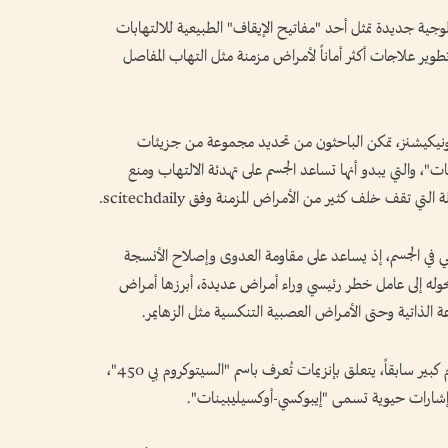
ية جديدة تمثل أحد "مفاتيح الإيقاف" الطبيعية للالتهابات
وير علاجات أكثر أماناً لأمراض مزمنة مثل التهاب المفاصل
يونيكيشنز، تمكن الباحثون من تحديد مجموعة من جزيئات
ت"، والتي يبدو أنها تساعد الجسم على تهدئة الالتهاب ومنع
تي تقف خلف كثير من الأمراض المزمنة وفق scitechdaily.
يعي في الجسم، إذ يساعد على مقاومة العدوى وإصلاح الأنسجة
يحوله إلى عامل خطر رئيسي وراء أمراض عديدة، أبرزها أمراض
ة الذاتية وحتى الأمراض العصبية التنكسية مثل الزهايمر.
وركزت الدراسة على مسار بيولوجي لم يحظَ باهتمام كبير سابقاً، يتعلق بإنزيمات تُعرف باسم "السيتوكروم بي 450"،
إشارات حيوية تسمى "إيبوكسي-أوكسيليبينات".