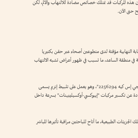
ن هذه المركبات قد تمتلك خصائص مضادة للالتهاب والألم، لكن
 حتى الآن.
بة التهابية مؤقتة لدى متطوعين أصحاء عبر حقن بكتيريا
جية في منطقة الساعد، ما تسبب في ظهور أعراض تشبه الالتهاب
بعد ذلك، حصل المشاركون على دواء يُعرف باسم "جي إس كيه 2256294"، وهو يعمل على تثبيط إنزيم يسمى
 عادة عن تكسير مركبات "إيبوكسي-أوكسيليبينات" بسرعة داخل
لجزيئات الطبيعية، ما أتاح للباحثين مراقبة تأثيرها المباشر