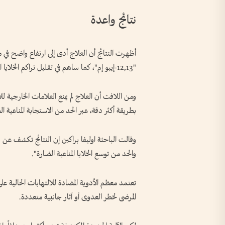
نتائج واعدة
أظهرت النتائج أن العلاج أدى إلى ارتفاع واضح ف
"12,13-إيبو إم"، كما ساهم في تقليل تراكم الخلايا المناعية الالتهابية المرتبطة بالأمراض المزمنة وتسريع تراجع الألم.
ومن اللافت أن العلاج لم يمنع العلامات الخارجية ل
بطريقة أكثر دقة، عبر الحد من الاستجابة المناعية 
وقالت الباحثة اوليفا براكين إن النتائج تكشف عن
والحد من توسع الخلايا المناعية الضارة".
تعتمد معظم الأدوية المضادة للالتهابات الحالية عل
المرضى لخطر العدوى أو آثار جانبية متعددة.