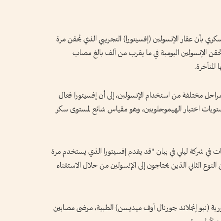
كري بأن عقار الإنسولين (إفسيتورا) التجريبي الذي يُحقن مرة
 لحقن الإنسولين اليومية في ما يقرب من ألف بالغ مصاب
المتأخرة.
احل مختلفة من استخدام الإنسولين، إلى أن إفسيتورا فعال
ستويات اختبار الهيموجلوبين، وهو مقياس شائع لمستوى سكر
ات في شركة ليلي في بيان "قد يقدم إفسيتورا الذي يستخدم مرة
النوع الثاني الذين يحتاجون إلى الإنسولين من خلال الاستغناء
رية (نيو إنجلاند جورنال أوف ميديسن) الطبية، مرضى مصابين