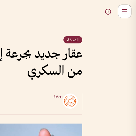
الصحّة
من السكري
رويترز