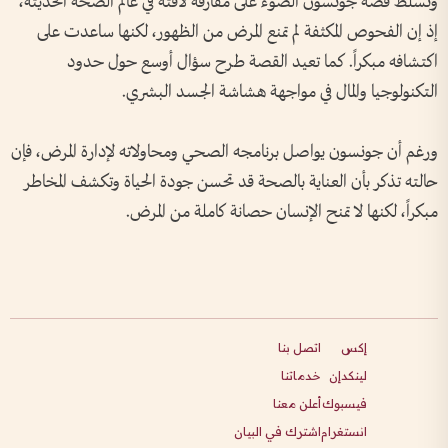
وتسلط قصة جونسون الضوء على مفارقة لافتة في عالم الصحة الحديثة،
إذ إن الفحوص المكثفة لم تمنع المرض من الظهور، لكنها ساعدت على
اكتشافه مبكراً. كما تعيد القصة طرح سؤال أوسع حول حدود
التكنولوجيا والمال في مواجهة هشاشة الجسد البشري.
ورغم أن جونسون يواصل برنامجه الصحي ومحاولاته لإدارة المرض، فإن
حالته تذكر بأن العناية بالصحة قد تحسن جودة الحياة وتكشف المخاطر
مبكراً، لكنها لا تمنح الإنسان حصانة كاملة من المرض.
إكس
اتصل بنا
لينكدإن
خدماتنا
فيسبوك
أعلن معنا
انستغرام
اشترك في البيان