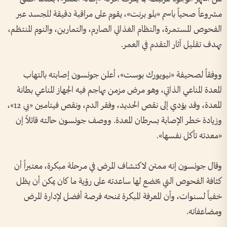
مشروعاً صحياً باسم «بلو برنت»، يقوم على مراقبة دقيقة للجسد عبر
الفحوص المستمرة، والنظام الغذائي الصارم، والتمارين، والنوم المنتظم،
بهدف تقليل آثار التقدم في العمر.
ووفقاً لصحيفة «نيويورك بوست»، أعلن جونسون إصابته بالتهاب
المعدة المناعي الذاتي، وهو مرض مزمن يهاجم فيه الجهاز المناعي بطانة
المعدة، وقد يؤدي إلى نقص الحديد، وفقر الدم، ونقص فيتامين «بي 12»،
وزيادة خطر الإصابة بسرطان المعدة. ووصف جونسون حالته قائلاً إن
«معدته تأكل نفسها».
وقال جونسون إنه ممتن لاكتشاف المرض في مرحلة مبكرة، معتبراً أن
كثافة الفحوص التي يخضع لها ساعدته على رؤية ما كان يمكن أن يظل
خفياً لسنوات، وأن المعرفة المبكرة تمنحه فرصة أفضل لإدارة المرض
ومضاعفاته.