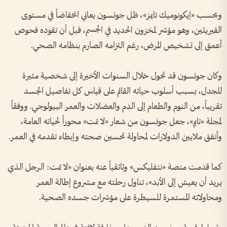
وبحسب «إيكونوميك تايمز»، ظل جونسون يعاني انخفاضاً في مستوى
الفيريتين، وهو مؤشر لمخزون الحديد في الجسم، قبل أن تقوده فحوص
أعمق إلى تشخيص المرض، رغم التزامه الصارم بنظامه الصحي.
وكان جونسون قد تحول خلال السنوات الأخيرة إلى شخصية مثيرة
للجدل، بسبب أسلوب حياته القائم على قياس كل تفاصيل الجسد
تقريباً، من النوم والطعام إلى الدم والعضلات والعمر البيولوجي. ووفقاً
لمجلة «تايم»، جعل جونسون من شعار «لا تمت» محوراً لحياته العامة،
وأنفق ملايين الدولارات لمحاولة تحسين صحته وإبطاء تقدمه في العمر.
كما قدمت منصة «نتفليكس» وثائقياً عنه بعنوان «لا تمت: الرجل الذي
يريد أن يعيش إلى الأبد»، تناول رحلته مع مشروع إطالة العمر
ومحاولاته المستمرة للسيطرة على مؤشرات جسده الصحية.