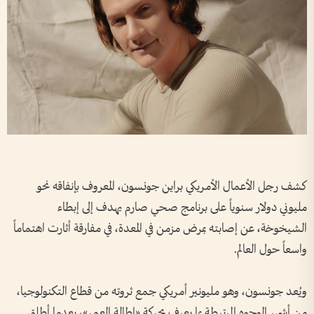
كشف رجل الأعمال الأمريكي براين جونسون، المعروف بإنفاقه نحو
مليوني دولار سنوياً على برنامج صحي صارم يهدف إلى إبطاء
الشيخوخة، عن إصابته بمرض مزمن في المعدة، في مفارقة أثارت اهتماماً
واسعاً حول العالم.
ويُعد جونسون، وهو مليونير أمريكي جمع ثروته من قطاع التكنولوجيا،
من أشهر الوجوه المرتبطة بما يعرف بحركة «إطالة العمر»، بعدما أطلق