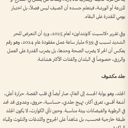
المزرعة أو الورشة، فيتعلم جسده أن الصيف ليس فصلاً، بل اختبار
يومي للقدرة على البقاء.
وفي تقرير «لانسيت كاونتداون» لعام 2025، ورد أن التعرض للحر
الشديد تسبب في 639 مليار ساعة عمل مفقودة عام 2024، وهو رقم
يعكس أن الحر لا يضرب الصحة وحدها، بل يضرب القدرة على العمل
والرزق، خصوصاً في البلدان والفئات الأكثر هشاشة.
جلد مكشوف
الجلد، وهو بوابة الجسد إلى العالم، صار أيضاً في قلب القصة. حرارة أعلى،
أشعة أقسى، تعرق أكثر، تهيج جلدي، حساسية، حروق، وعدوى قد تجد
في الرطوبة والفيضانات بيئة مناسبة. وحين تأتي الكوارث، لا يكون الجلد
طبقة خارجية فحسب، بل شاهداً على الجروح واللدغات والتلوث والمياه