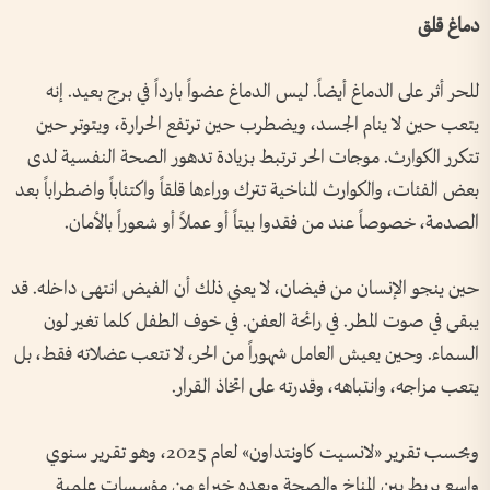
دماغ قلق
للحر أثر على الدماغ أيضاً. ليس الدماغ عضواً بارداً في برج بعيد. إنه
يتعب حين لا ينام الجسد، ويضطرب حين ترتفع الحرارة، ويتوتر حين
تتكرر الكوارث. موجات الحر ترتبط بزيادة تدهور الصحة النفسية لدى
بعض الفئات، والكوارث المناخية تترك وراءها قلقاً واكتئاباً واضطراباً بعد
الصدمة، خصوصاً عند من فقدوا بيتاً أو عملاً أو شعوراً بالأمان.
حين ينجو الإنسان من فيضان، لا يعني ذلك أن الفيض انتهى داخله. قد
يبقى في صوت المطر. في رائحة العفن. في خوف الطفل كلما تغير لون
السماء. وحين يعيش العامل شهوراً من الحر، لا تتعب عضلاته فقط، بل
يتعب مزاجه، وانتباهه، وقدرته على اتخاذ القرار.
وبحسب تقرير «لانسيت كاونتداون» لعام 2025، وهو تقرير سنوي
واسع يربط بين المناخ والصحة ويعده خبراء من مؤسسات علمية