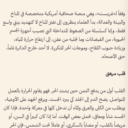
وفقاً لـ«غريست»، وهي منصة صحافية أمريكية متخصصة في المناخ
والبيئة والعدالة، بدأ العلماء ينظرون إلى تغيّر المناخ لا كتهديد بيئي واسع
فقط، وإنما كسلسلة من الضغوط المتداخلة التي تصيب أجهزة الجسم
الحيوية، من الفيضانات وما تجلبه من عفن، إلى ارتفاع حرارة المياه،
وزيادة حبوب اللقاح، وموجات الحر المتكررة. لا أحد خارج الدائرة تماماً،
حتى الأصحاء.
قلب مرهق
القلب أول من يدفع الثمن حين يشتد الحر. فهو يقاوم الحرارة بالعمل
المتواصل. يضخ الدم إلى الجلد كي يبرد الجسد، ويرفع الجهد على الأوعية،
ويطلب من الكلى والعرق والماء أن تدخل كلها في معركة واحدة. فإذا كان
الجسد شاباً ومعافى، تحمل بعض الوقت. أما إذا كان كبيراً في السن، أو
مريضاً بالقلب، أو مصاباً بالسكري، أو عاملاً تحت الشمس، فإن الحر