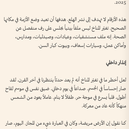
2025.
هذه الأرقام لا تهدف إلى نشر الهلع. هدفها أن تعيد وضع الأزمة في مكانها
الصحيح. تغيّر المناخ ليس ملفاً بيئياً يجلس على رف منفصل عن
الصحة. إنه ملف مستشفيات، وعيادات، وصيدليات، ومدارس،
وأماكن عمل، وسيارات إسعاف، وبيوت كبار السن.
إنذار داخلي
لعل أخطر ما في تغيّر المناخ أنه لم يعد حدثاً ينتظرنا في آخر القرن. لقد
صار إحساساً في الجسم. صداعاً في يوم دخاني. ضيق نفس في موسم لقاح
أطول. قلباً يسرع في موجة حر. طفلاً لا ينام. عاملاً يعود من الشمس
منهكاً كأنه عاد من معركة.
كنا نقول إن الأرض مريضة، وكان في العبارة شيء من المجاز. اليوم، صار