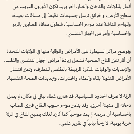
أثقل بالملوثات والدخان والغبار. الحر يزيد تكوّن الأوزون القريب من
سطح الأرض، والحرائق ترسل جسيمات دقيقة إلى مسافات بعيدة،
والمواسم الدافئة تمدد موسم الحساسية، فتطول معاناة المصابين بالربو
والحساسية وأمراض الجهاز التنفسي.
وتوضح مراكز السيطرة على الأمراض والوقاية منها في الولايات المتحدة
أن آثار تغيّر المناخ الصحية تشمل زيادة أمراض الجهاز التنفسي والقلب،
والإصابات والوفيات المبكرة المرتبطة بالطقس المتطرف، وتغيّر انتشار
الأمراض المنقولة بالماء والغذاء والحشرات، وتهديدات الصحة النفسية.
الرئة لا تعرف الحدود السياسية. قد يحترق غطاء نباتي في مكان، ثم يصل
دخانه إلى مدينة أخرى. وقد يتغير موسم حبوب اللقاح فيرى المصاب
بالحساسية أن مرضه لم يعد موسمياً كما كان. لذلك يصبح المناخ في الرئة
تجربة يومية، لا رسماً بيانياً في تقرير علمي.