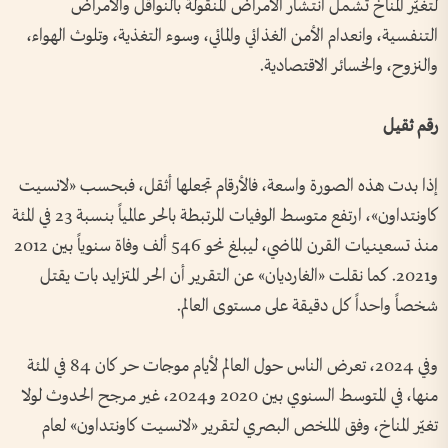
لتغيّر المناخ تشمل انتشار الأمراض المنقولة بالنواقل والأمراض
التنفسية، وانعدام الأمن الغذائي والمائي، وسوء التغذية، وتلوث الهواء،
والنزوح، والخسائر الاقتصادية.
رقم ثقيل
إذا بدت هذه الصورة واسعة، فالأرقام تجعلها أثقل، فبحسب «لانسيت
كاونتداون»، ارتفع متوسط الوفيات المرتبطة بالحر عالمياً بنسبة 23 في المئة
منذ تسعينيات القرن الماضي، ليبلغ نحو 546 ألف وفاة سنوياً بين 2012
و2021. كما نقلت «الغارديان» عن التقرير أن الحر المتزايد بات يقتل
شخصاً واحداً كل دقيقة على مستوى العالم.
وفي 2024، تعرض الناس حول العالم لأيام موجات حر كان 84 في المئة
منها، في المتوسط السنوي بين 2020 و2024، غير مرجح الحدوث لولا
تغيّر المناخ، وفق الملخص البصري لتقرير «لانسيت كاونتداون» لعام