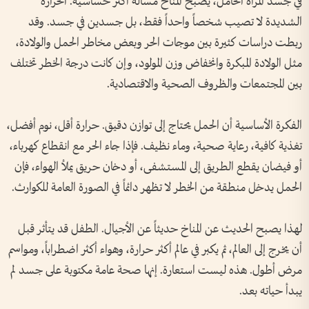
في جسد المرأة الحامل، يصبح المناخ مسألة أكثر حساسية. الحرارة
الشديدة لا تصيب شخصاً واحداً فقط، بل جسدين في جسد. وقد
ربطت دراسات كثيرة بين موجات الحر وبعض مخاطر الحمل والولادة،
مثل الولادة المبكرة وانخفاض وزن المولود، وإن كانت درجة الخطر تختلف
بين المجتمعات والظروف الصحية والاقتصادية.
الفكرة الأساسية أن الحمل يحتاج إلى توازن دقيق. حرارة أقل، نوم أفضل،
تغذية كافية، رعاية صحية، وماء نظيف. فإذا جاء الحر مع انقطاع كهرباء،
أو فيضان يقطع الطريق إلى المستشفى، أو دخان حريق يملأ الهواء، فإن
الحمل يدخل منطقة من الخطر لا تظهر دائماً في الصورة العامة للكوارث.
لهذا يصبح الحديث عن المناخ حديثاً عن الأجيال. الطفل قد يتأثر قبل
أن يخرج إلى العالم، ثم يكبر في عالم أكثر حرارة، وهواء أكثر اضطراباً، ومواسم
مرض أطول. هذه ليست استعارة. إنها صحة عامة مكتوبة على جسد لم
يبدأ حياته بعد.