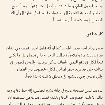
وصحية حول العالم، وصلت 12 من أصل 20 مؤشراً رئيسياً لتتبع
المخاطر الصحية المناخية إلى مستويات قياسية، في إشارة إلى أن الأثر
الصحي لم يعد هامشياً أو مستقبلياً.
كلى عطشى
حين يزداد الحر، يعمل الجسد كما لو أنه يحاول إطفاء نفسه من الداخل.
يعرق، يفقد ماءً وأملاحاً، ثم يطلب المزيد. وإذا لم يحصل على ما يكفي،
تبدأ الكلى في دفع الثمن. الجفاف المتكرر يرهقها، والعمل الطويل في
بيئات حارة قد يزيد خطر أمراض الكلى، خصوصاً بين العمال
والرياضيين ومن يعيشون في مناطق لا تملك تبريداً كافياً.
الماء هنا ليس نصيحة عابرة في نهاية نشرة الطقس، إنه خط دفاع. ومع
ذلك، لا يملك الجميع هذا الدفاع بالقدر نفسه. هناك من يستطيع أن
يدخل غرفة مكيفة ويشرب ماء بارداً، وهناك من يعمل في الشارع أو