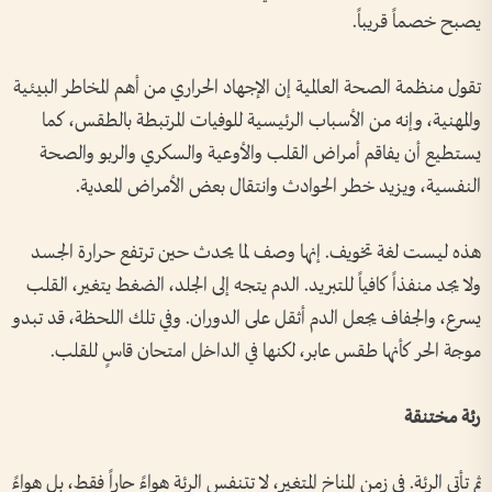
يصبح خصماً قريباً.
تقول منظمة الصحة العالمية إن الإجهاد الحراري من أهم المخاطر البيئية
والمهنية، وإنه من الأسباب الرئيسية للوفيات المرتبطة بالطقس، كما
يستطيع أن يفاقم أمراض القلب والأوعية والسكري والربو والصحة
النفسية، ويزيد خطر الحوادث وانتقال بعض الأمراض المعدية.
هذه ليست لغة تخويف. إنها وصف لما يحدث حين ترتفع حرارة الجسد
ولا يجد منفذاً كافياً للتبريد. الدم يتجه إلى الجلد، الضغط يتغير، القلب
يسرع، والجفاف يجعل الدم أثقل على الدوران. وفي تلك اللحظة، قد تبدو
موجة الحر كأنها طقس عابر، لكنها في الداخل امتحان قاسٍ للقلب.
رئة مختنقة
ثم تأتي الرئة. في زمن المناخ المتغير، لا تتنفس الرئة هواءً حاراً فقط، بل هواءً