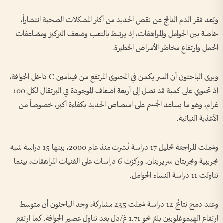
ويُعد فقر الدم الناتج عن نقص الحديد من أكثر المشكلات الصحية انتشاراً،
خاصة بين الحوامل والمراهقات، إذ يرتبط بالتعب وضعف التركيز ومضاعفات
الحمل وارتفاع مخاطر الأمراض الخطيرة.
ويرى الباحثون أن السر يكمن في المحتوى المرتفع من فيتامين C داخل الجوافة،
إذ تحتوي على كمية قد تصل إلى أربعة أضعاف الموجودة في البرتقال لكل 100
غرام، وهو ما يساعد الجسم على امتصاص الحديد بكفاءة أكبر، خصوصاً من
الأغذية النباتية.
وشملت المراجعة تحليل 17 دراسة نُشرت منذ عام 2000، بينها 15 دراسة شبه
تجريبية وتجربتان سريريتان. وركزت 6 دراسات على الفتيات المراهقات، بينما
تناولت 11 دراسة النساء الحوامل.
وعند دمج نتائج 12 دراسة شملت 235 مشاركة، وجد الباحثون أن متوسط
ارتفاع الهيموغلوبين بلغ نحو 1.71 غ/دل بعد تناول عصير الجوافة. كما ارتفع