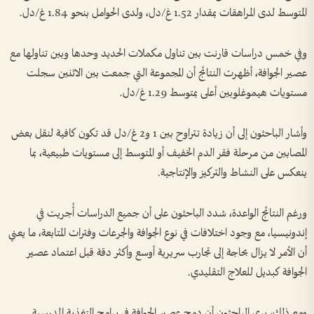
المتوسط لدى المراهقات بمقدار 1.52 غ/دل، ولدى الحوامل بنحو 1.84 غ/دل.
وفي خمس دراسات قارنت بين تناول مكملات الحديد وحدها وبين تناولها مع
عصير الجوافة، أظهرت النتائج أن المجموعة التي جمعت بين الاثنين سجلت
مستويات هيموغلوبين أعلى بمتوسط 1.29 غ/دل.
وأشار الباحثون إلى أن زيادة تتراوح بين 1 و2 غ/دل قد تكون كافية لنقل بعض
المصابين من مرحلة فقر الدم الخفيف أو المتوسط إلى مستويات طبيعية، بما
ينعكس على النشاط والتركيز والإنتاجية.
ورغم النتائج الواعدة، شدد الباحثون على أن جميع الدراسات أُجريت في
إندونيسيا، مع وجود اختلافات في نوع الجوافة والجرعات وفترات المتابعة، ما يعني
أن الأمر لا يزال بحاجة إلى تجارب سريرية أوسع وأكثر دقة قبل اعتماد عصير
الجوافة كبديل للعلاج التقليدي.
ومع ذلك، يرى الباحثون أن دمج عصير الجوافة في برامج التغذية المدرسية