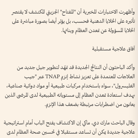
وأظهرت الاختبارات المخبرية أن "المفتاح" الجزيئي المكتشف لا يقتصر
تأثيره على الخلايا الدهنية فحسب، بل يؤثر أيضا بصورة مباشرة على
الخلايا المسؤولة عن تمعدن العظام وبنائها.
آفاق علاجية مستقبلية
وأكد الباحثون أن النتائج الجديدة قد تمهّد لتطوير جيل جديد من
العلاجات المعتمدة على تعزيز نشاط إنزيم TNAP عبر "جيب
الغليسرول"، سواء باستخدام مركبات طبيعية أو مواد دوائية صناعية،
بهدف استعادة تمعدن العظام إلى مستوياته الطبيعية لدى المرضى الذين
يعانون من اضطرابات مرتبطة بضعف هذا الإنزيم.
وقال الباحث مارك دي. ماكي إن الاكتشاف يفتح الباب أمام استراتيجية
علاجية جديدة يمكن أن تساعد مستقبلا في تحسين صحة العظام لدى