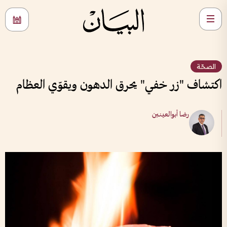
الصحّة
اكتشاف "زر خفي" يحرق الدهون ويقوّي العظام
رضا أبوالعينين