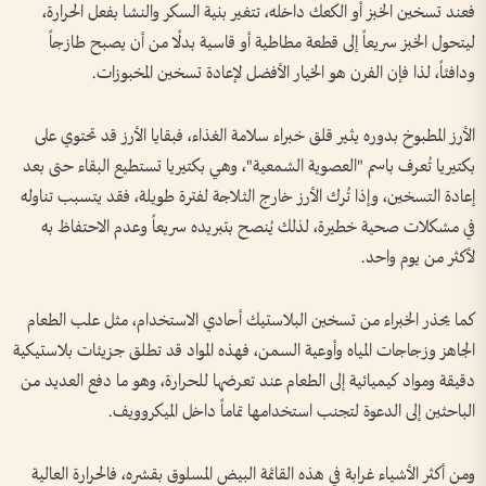
فعند تسخين الخبز أو الكعك داخله، تتغير بنية السكر والنشا بفعل الحرارة،
ليتحول الخبز سريعاً إلى قطعة مطاطية أو قاسية بدلًا من أن يصبح طازجاً
ودافئاً، لذا فإن الفرن هو الخيار الأفضل لإعادة تسخين المخبوزات.
الأرز المطبوخ بدوره يثير قلق خبراء سلامة الغذاء، فبقايا الأرز قد تحتوي على
بكتيريا تُعرف باسم "العصوية الشمعية"، وهي بكتيريا تستطيع البقاء حتى بعد
إعادة التسخين، وإذا تُرك الأرز خارج الثلاجة لفترة طويلة، فقد يتسبب تناوله
في مشكلات صحية خطيرة، لذلك يُنصح بتبريده سريعاً وعدم الاحتفاظ به
لأكثر من يوم واحد.
كما يحذر الخبراء من تسخين البلاستيك أحادي الاستخدام، مثل علب الطعام
الجاهز وزجاجات المياه وأوعية السمن، فهذه المواد قد تطلق جزيئات بلاستيكية
دقيقة ومواد كيميائية إلى الطعام عند تعرضها للحرارة، وهو ما دفع العديد من
الباحثين إلى الدعوة لتجنب استخدامها تماماً داخل الميكروويف.
ومن أكثر الأشياء غرابة في هذه القائمة البيض المسلوق بقشره، فالحرارة العالية