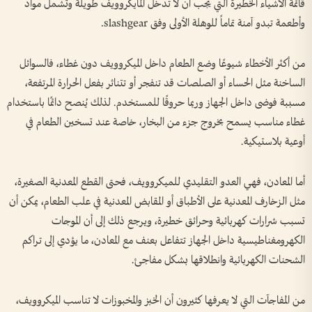
قائمة الأشياء الخطيرة التي يجب أن لا تدخل المايكروويف طويلة وتشمل مواد
وأطعمة تبدو آمنة تماماً للوهلة الأولى وفق slashgear.
من أكثر الأخطاء شيوعًا وضع الطعام داخل الميكروويف دون غطاء، فالسوائل
الساخنة مثل الحساء أو الصلصات قد تنفجر أو تتناثر بفعل الحرارة المرتفعة،
مسببة فوضى داخل الجهاز وربما حروقًا للمستخدم. لذلك يُنصح دائمًا باستخدام
غطاء مناسب يسمح بخروج جزء من البخار، خاصة عند تسخين الطعام في
أوعية بلاستيكية.
أما المعادن، فهي العدو التقليدي للميكروويف، فحتى القطع المعدنية الصغيرة،
مثل الزخارف المعدنية على الأطباق أو المقابض المعدنية في علب الطعام، يمكن أن
تسبب شرارات كهربائية وحرائق خطيرة، ويرجع ذلك إلى أن الموجات
الكهرومغناطيسية داخل الجهاز تتفاعل بعنف مع المعادن، ما يؤدي إلى تراكم
الشحنات الكهربائية وانطلاقها بشكل مفاجئ.
من المفاجآت التي لا يعرفها كثيرون أن الخبز والمخبوزات لا تناسب الميكروويف،