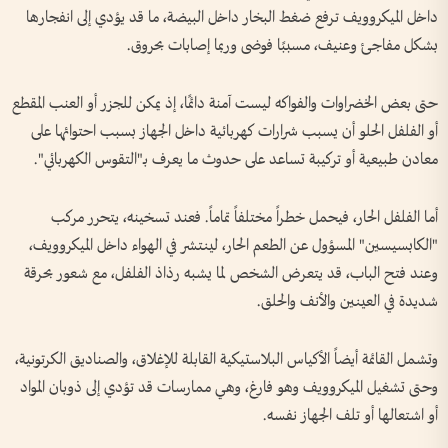
داخل الميكروويف ترفع ضغط البخار داخل البيضة، ما قد يؤدي إلى انفجارها
بشكل مفاجئ وعنيف، مسببًا فوضى وربما إصابات بحروق.
حتى بعض الخضراوات والفواكه ليست آمنة دائمًا، إذ يمكن للجزر أو العنب المقطع
أو الفلفل الحلو أن يسبب شرارات كهربائية داخل الجهاز بسبب احتوائها على
معادن طبيعية أو تركيبة تساعد على حدوث ما يعرف بـ"التقوس الكهربائي".
أما الفلفل الحار، فيحمل خطراً مختلفاً تماماً. فعند تسخينه، يتحرر مركب
"الكابسيسين" المسؤول عن الطعم الحار، لينتشر في الهواء داخل الميكروويف،
وعند فتح الباب، قد يتعرض الشخص لما يشبه رذاذ الفلفل، مع شعور بحرقة
شديدة في العينين والأنف والحلق.
وتشمل القائمة أيضاً الأكياس البلاستيكية القابلة للإغلاق، والصناديق الكرتونية،
وحتى تشغيل الميكروويف وهو فارغ، وهي ممارسات قد تؤدي إلى ذوبان المواد
أو اشتعالها أو تلف الجهاز نفسه.